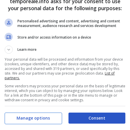
temporeale.info asks for your consent to use
your personal data for the following purposes:
 dalla clamorosa uscita di scena dell’ormai e
x
Personalised advertising and content, advertising and content
measurement, audience research and services development
se Carlos Tavares che domenica sera si è dimesso dal
Store and/or access information on a device
 trattenerlo mentre John Elkann ha informato
attarella e il presidente del Consiglio, ringraziando
Learn more
 e per aver dato avvio al percorso di Stellantis per
Your personal data will be processed and information from your device
(cookies, unique identifiers, and other device data) may be stored by,
Intendo mettermi subito al lavoro con il nostro nuovo
accessed by and shared with 319 partners, or used specifically by this
site. We and our partners may use precise geolocation data.
List of
ompletiamo il processo di nomina del nuovo ceo –
partners.
Insieme garantiremo la puntuale attuazione della
Some vendors may process your personal data on the basis of legitimate
interest, which you can object to by managing your options below. Look
go termine di Stellantis e di tutti i suoi stakeholders.”
for a link at the bottom of this page or in the site menu to manage or
withdraw consent in privacy and cookie settings.
zia, nel mondo politico e sindacale
.
Manage options
Consent
sibile un nuovo management che dia discontinuità
ali, produttivi e industriali nel nostro Paese. Il nuovo