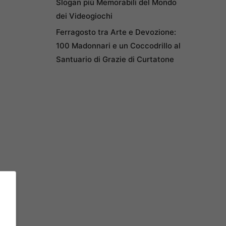
Slogan più Memorabili del Mondo
dei Videogiochi
Ferragosto tra Arte e Devozione:
100 Madonnari e un Coccodrillo al
Santuario di Grazie di Curtatone