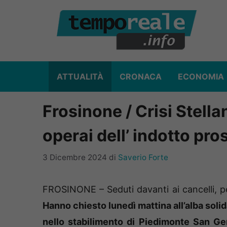
Vai
al
contenuto
ATTUALITÀ
CRONACA
ECONOMIA
Frosinone / Crisi Stellan
operai dell’ indotto pro
3 Dicembre 2024
di
Saverio Forte
FROSINONE – Seduti davanti ai cancelli, p
Hanno chiesto lunedì mattina all’alba solid
nello stabilimento di Piedimonte San G