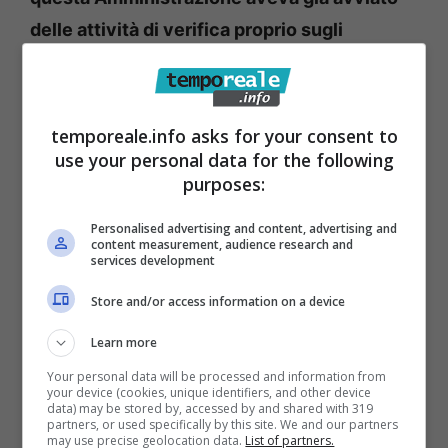
delle attività di verifica proprio sugli
incarichi conferiti all’ing. Polsinelli ed alla
società Adelante group
. Tutto ben
riscontrabile in atti del comune ( peccato che
temporeale.info asks for your consent to
non siano stati letti da chi ha ipotizzato le fini
use your personal data for the following
purposes:
trame che ci hanno propinato in questi giorni
) . Infatti già nei mesi scorsi, a seguito degli
Personalised advertising and content, advertising and
content measurement, audience research and
ordinari controlli d’ufficio sugli atti effettuati
services development
dal Segretario Generale, la stessa già dal
Store and/or access information on a device
mese di luglio rappresentò e formulò formali
Learn more
rilievi sia con riferimento alla liquidazione
Your personal data will be processed and information from
della parcella all’ing. Polsinelli sia all’incarico
your device (cookies, unique identifiers, and other device
data) may be stored by, accessed by and shared with 319
per l’archivio storico e per la gestione dello
partners, or used specifically by this site. We and our partners
may use precise geolocation data.
List of partners.
sportello Europa.
Rispetto ai rilievi mossi