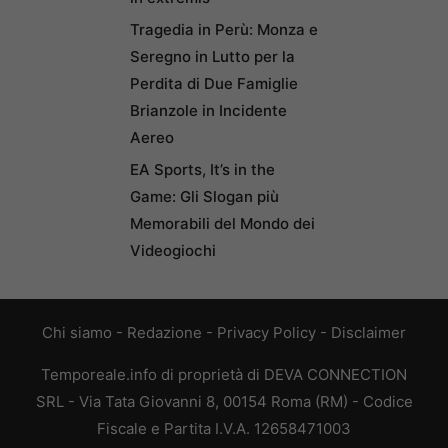
Tragedia in Perù: Monza e
Seregno in Lutto per la
Perdita di Due Famiglie
Brianzole in Incidente
Aereo
EA Sports, It’s in the
Game: Gli Slogan più
Memorabili del Mondo dei
Videogiochi
Chi siamo
-
Redazione
-
Privacy Policy
-
Disclaimer
Temporeale.info di proprietà di DEVA CONNECTION
SRL - Via Tata Giovanni 8, 00154 Roma (RM) - Codice
Fiscale e Partita I.V.A. 12658471003