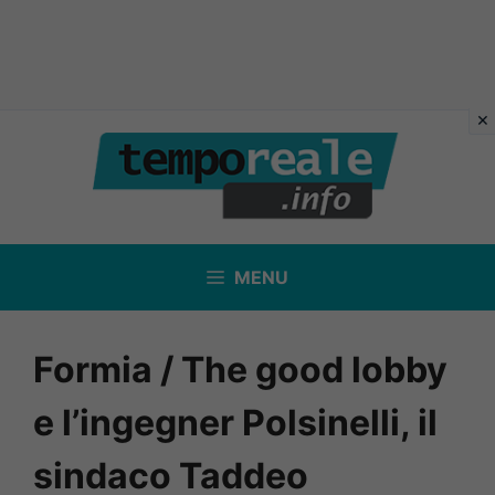
Vai
al
contenuto
MENU
Formia / The good lobby
e l’ingegner Polsinelli, il
sindaco Taddeo