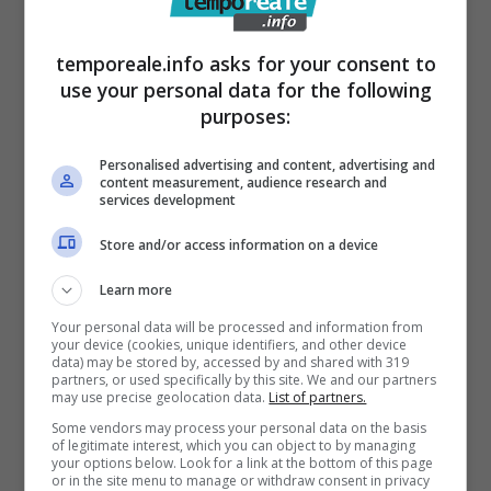
tutelare la propria incolumità fisica a
cambiare le proprie abitudini di vita e a
temporeale.info asks for your consent to
use your personal data for the following
rinunciare agli incarichi professionali
purposes:
ricevuti dal professionista un tempo amico.
Personalised advertising and content, advertising and
content measurement, audience research and
services development
Store and/or access information on a device
Learn more
Your personal data will be processed and information from
your device (cookies, unique identifiers, and other device
data) may be stored by, accessed by and shared with 319
partners, or used specifically by this site. We and our partners
may use precise geolocation data.
List of partners.
Some vendors may process your personal data on the basis
of legitimate interest, which you can object to by managing
your options below. Look for a link at the bottom of this page
or in the site menu to manage or withdraw consent in privacy