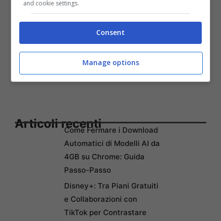
and cookie settings.
Consent
Manage options
Articoli recenti
Come Fermare i Download
Automatici di Modelli AI da
4GB su Chrome: Guida
Passo-Passo
Disney+: Tra Piani Gratuiti
e Collaborazioni con
TikTok per Contrastare