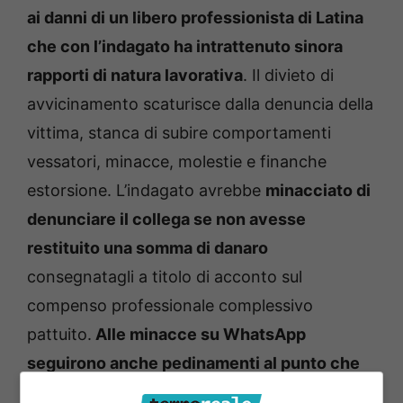
ai danni di un libero professionista di Latina
che con l’indagato ha intrattenuto sinora
rapporti di natura lavorativa
. Il divieto di
avvicinamento scaturisce dalla denuncia della
vittima, stanca di subire comportamenti
vessatori, minacce, molestie e finanche
estorsione. L’indagato avrebbe
minacciato di
denunciare il collega se non avesse
restituito una somma di danaro
consegnatagli a titolo di acconto sul
compenso professionale complessivo
pattuito.
Alle minacce su WhatsApp
seguirono anche pedinamenti al punto che
la vittima sarebbe stato costretta per