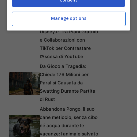
Manage options
Articoli recenti
Disney+: Tra Piani Gratuiti
e Collaborazioni con
TikTok per Contrastare
l’Ascesa di YouTube
Da Gioco a Tragedia:
Chiede 176 Milioni per
Paralisi Causata da
Swatting Durante Partita
di Rust
Abbandona Pongo, il suo
cane meticcio, senza cibo
né acqua durante le
vacanze: l’animale salvato