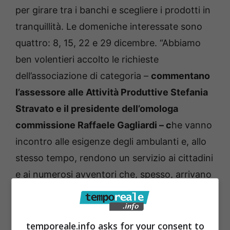
per girare tra i banchi e scegliere i prodotti in
tranquillità. Le domeniche interessate sono
quattro: 8, 15, 22 e 29 dicembre. “Abbiamo
ben volentieri accolto le richieste
dell’associazione di categoria –
commentano
l’assessore alle Attività Produttive Stefania
Stravato e il presidente dell’omologa
commissione Raffaele Gagliardi – c
he vanno
incontro alle esigenze degli ambulanti e, allo
stesso tempo, rendono un servizio ai cittadini
e ai numerosi avventori che, spesso, arrivano
da lontano per fare acquisti al mercato di
Fondi”.
temporeale.info asks for your consent to