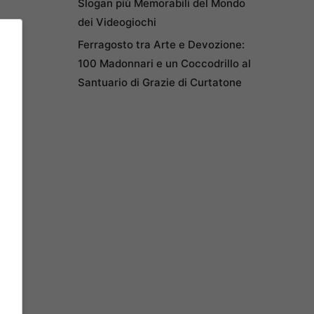
Slogan più Memorabili del Mondo
dei Videogiochi
Ferragosto tra Arte e Devozione:
100 Madonnari e un Coccodrillo al
Santuario di Grazie di Curtatone