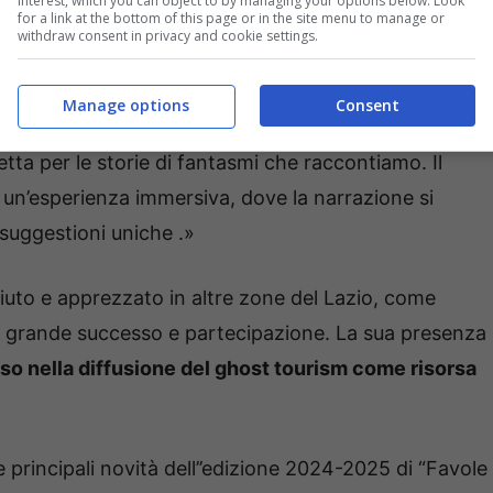
interest, which you can object to by managing your options below. Look
for a link at the bottom of this page or in the site menu to manage or
withdraw consent in privacy and cookie settings.
Manage options
Consent
te artistica del progetto, ha aggiunto
: «Le Luminarie
ta per le storie di fantasmi che raccontiamo. Il
in un’esperienza immersiva, dove la narrazione si
suggestioni uniche .»
iuto e apprezzato in altre zone del Lazio, come
so grande successo e partecipazione. La sua presenza
sso nella diffusione del ghost tourism come risorsa
 principali novità dell’’edizione 2024-2025 di “Favole