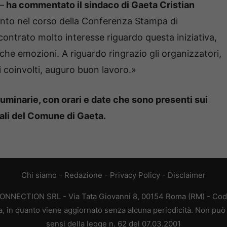
 –
ha commentato il sindaco di Gaeta Cristian
vento nel corso della Conferenza Stampa di
ontrato molto interesse riguardo questa iniziativa,
he emozioni. A riguardo ringrazio gli organizzatori,
ri coinvolti, auguro buon lavoro.»
 Luminarie, con orari e date che sono presenti sui
anali del Comune di Gaeta.
Chi siamo
-
Redazione
-
Privacy Policy
-
Disclaimer
CONNECTION SRL - Via Tata Giovanni 8, 00154 Roma (RM) - Codic
a, in quanto viene aggiornato senza alcuna periodicità. Non può 
sensi della legge n. 62 del 07.03.2001