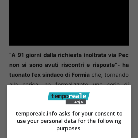
“
A 91 giorni dalla richiesta inoltrata via Pec
non si sono avuti riscontri e risposte”- ha
tuonato l’ex sindaco di Formia
che, tornando
alla carica, ha formalizzato una serie di
richieste e, cioè, di aver copia del verbale di
sopralluogo e le relazione redatta dall’ufficio
temporeale.info asks for your consent to
in cui si dichiara la non conformità urbanistica
use your personal data for the following
come abitazione dell’alloggio confiscato sito
purposes:
al piano terra della proprietà confiscata alla