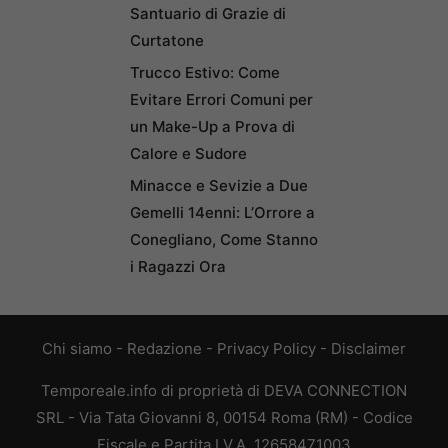
Santuario di Grazie di
Curtatone
Trucco Estivo: Come
Evitare Errori Comuni per
un Make-Up a Prova di
Calore e Sudore
Minacce e Sevizie a Due
Gemelli 14enni: L’Orrore a
Conegliano, Come Stanno
i Ragazzi Ora
Chi siamo
-
Redazione
-
Privacy Policy
-
Disclaimer
Temporeale.info di proprietà di DEVA CONNECTION
SRL - Via Tata Giovanni 8, 00154 Roma (RM) - Codice
Fiscale e Partita I.V.A. 12658471003