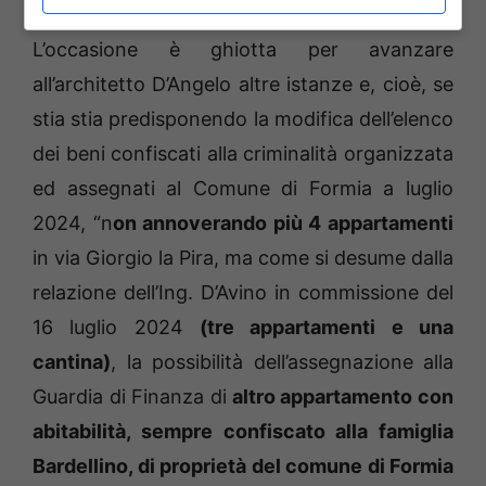
L’occasione è ghiotta per avanzare
all’architetto D’Angelo altre istanze e, cioè, se
stia stia predisponendo la modifica dell’elenco
dei beni confiscati alla criminalità organizzata
ed assegnati al Comune di Formia a luglio
2024, “n
on annoverando più 4 appartamenti
in via Giorgio la Pira, ma come si desume dalla
relazione dell’Ing. D’Avino in commissione del
16 luglio 2024
(tre appartamenti e una
cantina)
, la possibilità dell’assegnazione alla
Guardia di Finanza di
altro appartamento con
abitabilità, sempre confiscato alla famiglia
Bardellino, di proprietà del comune di Formia