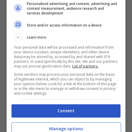
Personalised advertising and content, advertising and
famiglia Bardellino sita in via Giorgio La Pira;
content measurement, audience research and
services development
“l
a corretta destinazione urbanistica e
catastale delle due proprietà confiscate in
Store and/or access information on a device
Via Giorgio La Pira
; gli atti redatti dall’ufficio
Learn more
per predisporre un controllo urbanistico
Your personal data will be processed and information from
your device (cookies, unique identifiers, and other device
dell’intera proprietà della famiglia Bardellino
data) may be stored by, accessed by and shared with 319
partners, or used specifically by this site. We and our partners
sita in via Giorgio La Pira (sia degli
may use precise geolocation data.
List of partners.
appartamenti confiscati che quelli ancora di
Some vendors may process your personal data on the basis
of legitimate interest, which you can object to by managing
proprietà della famiglia Bardellino) e copia
your options below. Look for a link at the bottom of this page
or in the site menu to manage or withdraw consent in privacy
della documentazione e perizia risalente
and cookie settings.
all’epoca dell’assegnazione dei beni confiscati
alla famiglia Bardellino in via Giorgio La Pira
Consent
dall’Agenzia Nazionale Beni Confiscati al
Comune di Formia.
Manage options