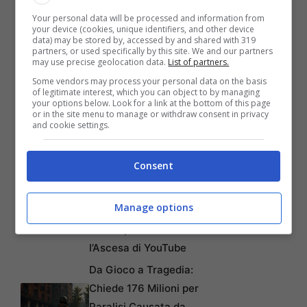
Your personal data will be processed and information from
your device (cookies, unique identifiers, and other device
data) may be stored by, accessed by and shared with 319
partners, or used specifically by this site. We and our partners
may use precise geolocation data.
List of partners.
Some vendors may process your personal data on the basis
of legitimate interest, which you can object to by managing
Articoli recenti
your options below. Look for a link at the bottom of this page
or in the site menu to manage or withdraw consent in privacy
Come Fermare i Download
and cookie settings.
Automatici di Modelli AI da
4GB su Chrome: Guida
Consent
Passo-Passo
Disney+: Tra Piani Gratuiti
Manage options
e Collaborazioni con
TikTok per Contrastare
l’Ascesa di YouTube
Da Gioco a Tragedia:
Chiede 176 Milioni per
Paralisi Causata da