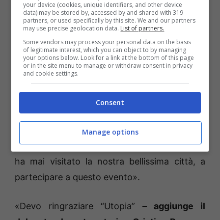
your device (cookies, unique identifiers, and other device
data) may be stored by, accessed by and shared with 319
«Il centro storico –
commenta il sindaco di
partners, or used specifically by this site. We and our partners
may use precise geolocation data.
List of partners.
Fondi Beniamino Maschietto
– è in gran
Some vendors may process your personal data on the basis
of legitimate interest, which you can object to by managing
fermento in vista del Natale e grazie a questo
your options below. Look for a link at the bottom of this page
or in the site menu to manage or withdraw consent in privacy
evento lo è ancora di più. Noto con piacere,
and cookie settings.
leggendo il programma, che le proposte sono
eterogenee e che è stata dedicata
Consent
grandissima attenzione a coinvolgere tutti,
dai bambini ai meno giovani. Invito la
Manage options
cittadinanza e chi viene da fuori e magari non
ha mai visitato la nostra bellissima città, a
partecipare a questo evento».
«Devo ringraziare “Utopia”
– aggiunge il