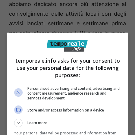
abbiamo dedicato ancora più attenzione al
coinvolgimento delle attività locali con degli
avvisi lanciati settimane e settimane prima
per coinvolgere davvero tutti e fare in modo
che lo Street Food Festival fosse una tre
giorni di festa e divertimento per tutta la
temporeale.info asks for your consent to
città. Ne è scaturito un programma
use your personal data for the following
intensissimo la cui organizzazione è tutt’altro
purposes:
che semplice. È per questo che ci tengo a
Personalised advertising and content, advertising and
ringraziare tutti coloro che, anche in piccola
content measurement, audience research and
services development
parte, stanno partecipando a trasformare
questo evento in qualcosa di davvero grande
Store and/or access information on a device
che sta effettivamente travalicando i confini
Learn more
cittadini»
Your personal data will be processed and information from