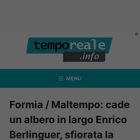
Vai
al
contenuto
MENU
Formia / Maltempo: cade
un albero in largo Enrico
Berlinguer, sfiorata la