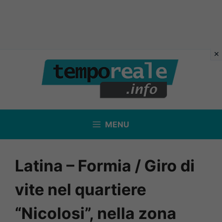
Vai
al
contenuto
MENU
Latina – Formia / Giro di
vite nel quartiere
“Nicolosi”, nella zona