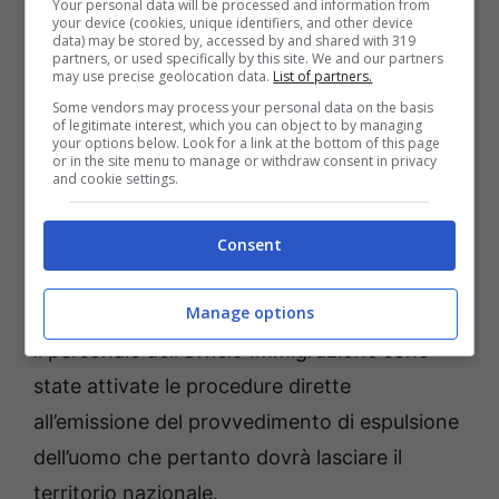
Your personal data will be processed and information from
your device (cookies, unique identifiers, and other device
sul Territorio Nazionale.
data) may be stored by, accessed by and shared with 319
partners, or used specifically by this site. We and our partners
may use precise geolocation data.
List of partners.
Uno dei soggetti controllati, un
Some vendors may process your personal data on the basis
of legitimate interest, which you can object to by managing
extracomunitario senza fissa dimora e senza
your options below. Look for a link at the bottom of this page
or in the site menu to manage or withdraw consent in privacy
alcun documento di identificazione, è stato
and cookie settings.
accompagnato presso gli Uffici della
Questura per le procedure di identificazione
Consent
attraverso le quali è emersa la sua posizione
Manage options
irregolare sul territorio nazionale, d’intesa con
il personale dell’Ufficio Immigrazione sono
state attivate le procedure dirette
all’emissione del provvedimento di espulsione
dell’uomo che pertanto dovrà lasciare il
territorio nazionale.