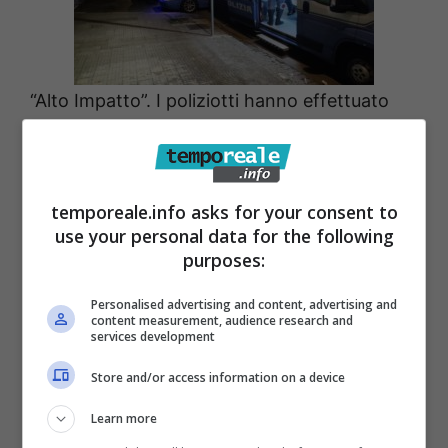
“Alto Impatto”. I poliziotti hanno effettuato
specifiche attività di controllo del territorio
nel
quartiere “Nicolosi” e nella zona delle
Autolinee,
di recente teatro di disordini,
temporeale.info asks for your consent to
prestando particolare attenzione alle aree di
use your personal data for the following
purposes:
maggior degrado in cui è maggiormente
probabile la consumazione di reati.
Personalised advertising and content, advertising and
content measurement, audience research and
services development
Non sono mancati i controlli e le verifiche
Store and/or access information on a device
volte al contrasto al fenomeno
dell’immigrazione irregolare,
verificando la
Learn more
regolarità dei cittadini stranieri a permanere