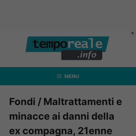
Vai
al
contenuto
MENU
Fondi / Maltrattamenti e
minacce ai danni della
ex compagna, 21enne