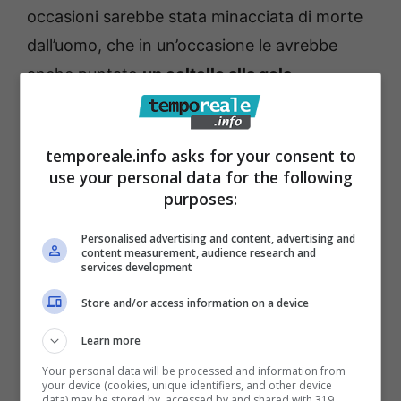
occasioni sarebbe stata minacciata di morte
dall’uomo, che in un’occasione le avrebbe
anche puntato
un coltello alla gola
ordinandole di non parlare e non urlare e
minacciando altresì di portarle via il
temporeale.info asks for your consent to
bambino
. Il culmine della situazione appena
use your personal data for the following
qualche giorno fa, quando l’uomo, in seguito
purposes:
ad una discussione, l’avrebbe violentemente
Personalised advertising and content, advertising and
percossa tanto da farla
portare presso
content measurement, audience research and
services development
l’ospedale di Terracina, da cui veniva
dimessa con una prognosi di 8 giorni.
Store and/or access information on a device
Learn more
In seguito a quest’ultimo fatto,
l’uomo le
Your personal data will be processed and information from
avrebbe poi mandato un messaggio sul
your device (cookies, unique identifiers, and other device
data) may be stored by, accessed by and shared with 319