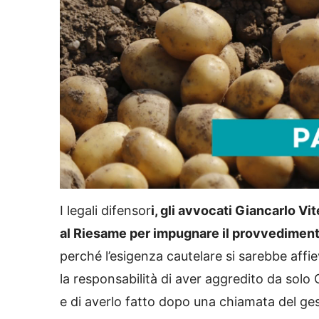
L
U
o
n
a
m
d
u
I legali difensor
i, gli avvocati Giancarlo Vi
e
t
d
e
:
al Riesame per impugnare il provvedimento 
4
7
.
6
perché l’esigenza cautelare si sarebbe aff
7
%
la responsabilità di aver aggredito da solo 
e di averlo fatto dopo una chiamata del gest