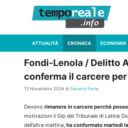
Vai
al
contenuto
ATTUALITÀ
CRONACA
ECONOMIA
Fondi-Lenola / Delitto A
conferma il carcere per
13 Novembre 2024
di
Saverio Forte
Devono
rimanere in carcere perché posson
motivazioni il Gip del Tribunale di Latina G
dell’altra mattina,
ha confermato martedì la 