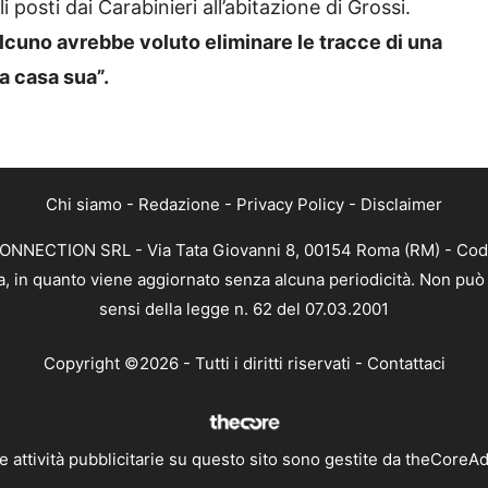
 posti dai Carabinieri all’abitazione di Grossi.
lcuno avrebbe voluto eliminare le tracce di una
a casa sua”.
Chi siamo
-
Redazione
-
Privacy Policy
-
Disclaimer
CONNECTION SRL - Via Tata Giovanni 8, 00154 Roma (RM) - Codic
a, in quanto viene aggiornato senza alcuna periodicità. Non può 
sensi della legge n. 62 del 07.03.2001
Copyright ©2026 - Tutti i diritti riservati -
Contattaci
e attività pubblicitarie su questo sito sono gestite da theCoreA