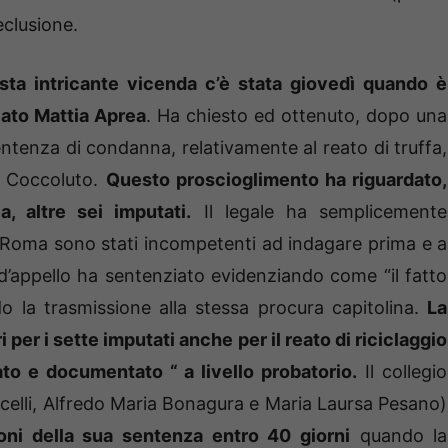
eclusione.
esta intricante vicenda c’è stata giovedì quando è
cato Mattia Aprea
. Ha chiesto ed ottenuto, dopo una
sentenza di condanna, relativamente al reato di truffa,
a Coccoluto.
Questo proscioglimento ha riguardato,
a, altre sei imputati.
Il legale ha semplicemente
i Roma sono stati incompetenti ad indagare prima e a
d’appello ha sentenziato evidenziando come “il fatto
o la trasmissione alla stessa procura capitolina.
La
 per i sette imputati anche per il reato di riciclaggio
to e documentato “ a livello probatorio.
Il collegio
celli, Alfredo Maria Bonagura e Maria Laursa Pesano)
oni della sua sentenza entro 40 giorni
quando la