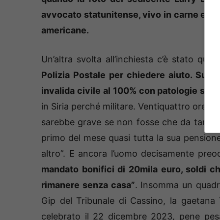
avvocato statunitense, vivo in carne ed o
americane.
Un’altra svolta all’inchiesta c’è stato qua
Polizia Postale per chiedere aiuto. Sua
invalida civile al 100% con patologie seri
in Siria perché militare. Ventiquattro ore 
sarebbe grave se non fosse che da tantiss
primo del mese quasi tutta la sua pensio
altro”. E ancora l’uomo decisamente pre
mandato bonifici di 20mila euro, soldi c
rimanere senza casa”
. Insomma un quadro
Gip del Tribunale di Cassino, la gaetana 
celebrato il 22 dicembre 2023, pene pesa