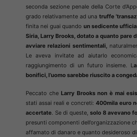
seconda sezione penale della Corte d’Appe
grado relativamente ad una
truffe ‘transa
finita nei guai quando
un sedicente ufficia
Siria, Larry Brooks, dotato a quanto pare d
avviare relazioni sentimentali,
naturalmen
Le aveva invitate ad aiutarlo economica
raggiungimento di un futuro insieme. L
a
bonifici, l’uomo sarebbe riuscito a congedar
Peccato che
Larry Brooks non è mai esis
stati assai reali e concreti:
400mila euro ne
accertate
. Se di queste,
solo 8 avevano f
presunti componenti dell’organizzazione c
affamato di danaro e quanto desideroso di t