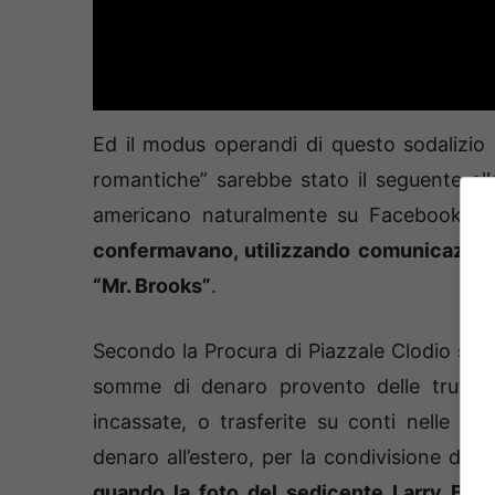
Ed il modus operandi di questo sodalizio p
romantiche” sarebbe stato il seguente all
americano naturalmente su Facebook:
ve
confermavano, utilizzando comunicazioni
“Mr. Brooks”
.
Secondo la Procura di Piazzale Clodio sui c
somme di denaro provento delle truffe, 
incassate, o trasferite su conti nelle dis
denaro all’estero, per la condivisione dei 
quando la foto del sedicente Larry Broo