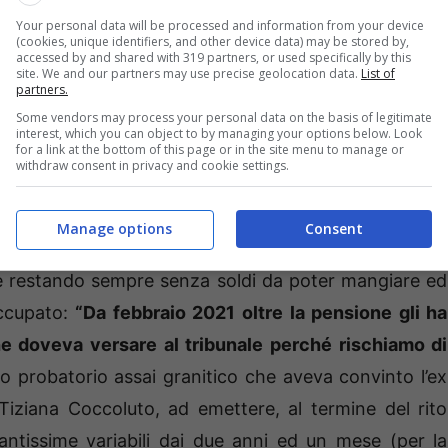
Your personal data will be processed and information from your device
ssa, che ha aveva presentato denuncia alle autorità
(cookies, unique identifiers, and other device data) may be stored by,
accessed by and shared with 319 partners, or used specifically by this
site. We and our partners may use precise geolocation data.
List of
partners.
Some vendors may process your personal data on the basis of legitimate
ndo
il fratello di una delle vittime aveva scritto alla
interest, which you can object to by managing your options below. Look
for a link at the bottom of this page or in the site menu to manage or
 sorella – ha raccontato – “ha 75 anni e come me è
withdraw consent in privacy and cookie settings.
e
….Si è invaghita di un truffatore che lei dice trovarsi
su ventiquattro sono in contatto tramite messaggi: non
Manage options
Consent
imo tempo, tramite posta o bonifici, gli manda ogni
ne restando sempre senza soldi da poter mangiare ed
occupato:
“Da febbraio 2021 oltre la pensione gli ha
he doveva versare al tribunale perché rischiamo di
 probatorio assai granitico che aveva convinto l’ex
Tiziana Coccoluto, ad emettere, al termine del rito
ntissime variabili dai due anni ed un mese (per la