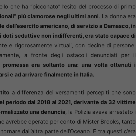
llo che ha “picconato” l’esito del processo di primo
zionali” più clamorose negli ultimi anni
. La donna era
le dell’esercito americano, di servizio a Damasco, in
i doti seduttive non indifferenti, era stato capace di
te e rigorosamente virtuali, con decine di persone.
mente, a fronte degli ostacoli denunciati per il
 promessa era soltanto una: una volta ottenuti i
si e ad arrivare finalmente in Italia.
tito
a differenza dei versamenti percepiti che sono
l periodo dal 2018 al 2021, derivante da 32 vittime
ormalizzato una denuncia
, la Polizia aveva arrestato i
he avrebbe operato per conto di Mister Brooks, tanto
ornare dall’altra parte dell’Oceano. E tra questi c’era