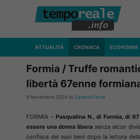
Vai
al
contenuto
ATTUALITÀ
CRONACA
ECONOMIA
Formia / Truffe romantic
libertà 67enne formian
8 Novembre 2024
di
Saverio Forte
FORMIA –
Pasqualina N., di Formia, di 67
essere una donna libera
senza alcun divie
confisca dei suoi beni dopo la lettura dell