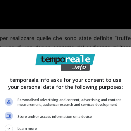
er realizzare quelle che sono state definite “truffe
a luce di una donna contatta dal sedicente militare
nivano create fittizie identità di studi legali che
 via mail, le esigenze e le urgenze economiche di
temporeale.info asks for your consent to use
your personal data for the following purposes:
onti correnti riferibili al gruppo sarebbero transitate
Personalised advertising and content, advertising and content
inviate direttamente dalle vittime, per poi essere
measurement, audience research and services development
ponibilità dei complici, in molti casi con rimesse di
Store and/or access information on a device
proventi della truffa.
La svolta alle indagini c’è stata
Learn more
ks sarebbe stata “saccheggiata” dal profilo di un