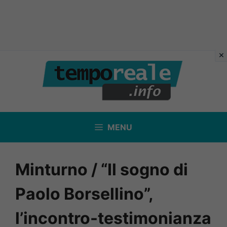
Vai
al
contenuto
MENU
Minturno / “Il sogno di
Paolo Borsellino”,
l’incontro-testimonianza