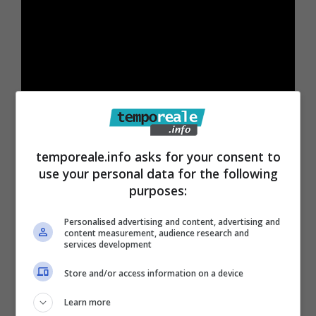
“Sarà una bella occasione –
sottolineano il
Sindaco Stefanelli e l’Assessore Pelle
– per
temporeale.info asks for your consent to
conoscere aspetti umani e non ufficiali del
use your personal data for the following
purposes:
magistrato, per comprendere il rapporto tra
padre e figlia, per scoprire la verità e cercare
Personalised advertising and content, advertising and
content measurement, audience research and
di dare un senso di giustizia alla morte di un
services development
servitore dello Stato. La mafia non è sconfitta
Store and/or access information on a device
e l’unica arma in grado di contrastarla è la
Learn more
cultura: ecco, quindi, il motivo di questo