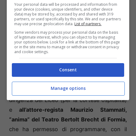
incontro. Occorre rendere i giovani parte
Your personal data will be processed and information from
your device (cookies, unique identifiers, and other device
attiva del processo in grado di creare piena
data) may be stored by, accessed by and shared with 319
partners, or used specifically by this site. We and our partners
consapevolezza del giusto, di far capire da
may use precise geolocation data.
List of partners.
Some vendors may process your personal data on the basis
che parte stare. L’esercizio della legalità deve
of legitimate interest, which you can object to by managing
your options below. Look for a link at the bottom of this page
divenire pratica quotidiana, strumento di vita,
or in the site menu to manage or withdraw consent in privacy
and cookie settings.
di partecipazione, di cittadinanza attiva”.
Consent
“La nostra gratitudine
– aggiungono i due
amministratori –
va all’illustre ospite (per il
Manage options
dono di una preziosa testimonianza), alla
dirigenza del Liceo (per la cortese ospitalità)
e
all’attore-regista Maurizio Stammati,
“anima” del Teatro Bertolt Brecht di Formia,
che ha permesso di programmare, con il