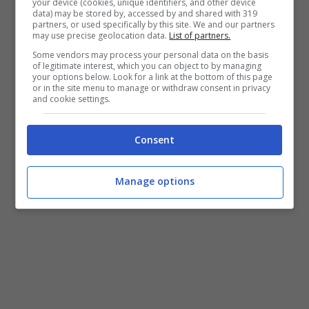
your device (cookies, unique identifiers, and other device
Il procedimento si trova nella fase delle
data) may be stored by, accessed by and shared with 319
partners, or used specifically by this site. We and our partners
indagini preliminari e per gli indagati
vale il
may use precise geolocation data.
List of partners.
Some vendors may process your personal data on the basis
principio di non colpevolezza
sino alla
of legitimate interest, which you can object to by managing
your options below. Look for a link at the bottom of this page
sentenza definitiva, ai sensi dell’art. 27 della
or in the site menu to manage or withdraw consent in privacy
and cookie settings.
Costituzione.
Consent
Manage options