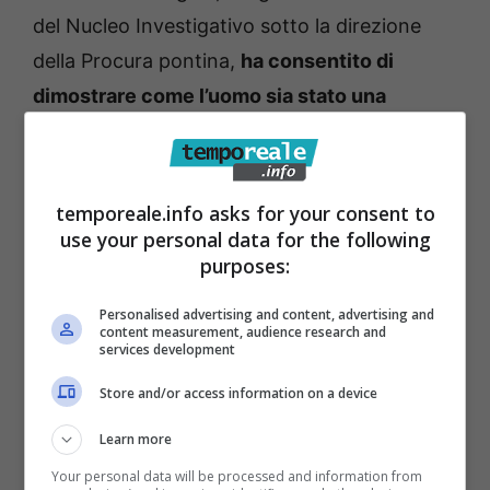
del Nucleo Investigativo sotto la direzione
della Procura pontina,
ha consentito di
dimostrare come l’uomo sia stato una
persona dedita ad attività delittuosa quali
reati contro il patrimonio ed in materia di
stupefacenti
. Il provvedimento obbligherà il
temporeale.info asks for your consent to
giovane, per i prossimi 2 anni, a non uscire
use your personal data for the following
purposes:
dalla propria abitazione nell’arco orario
compreso dalle 22.00 alle 06.30, di non
Personalised advertising and content, advertising and
content measurement, audience research and
partecipare a pubbliche riunioni ed a non
services development
associarsi a persone che hanno subìto
Store and/or access information on a device
condanne e sono sottoposte a misure di
Learn more
prevenzione.
Your personal data will be processed and information from