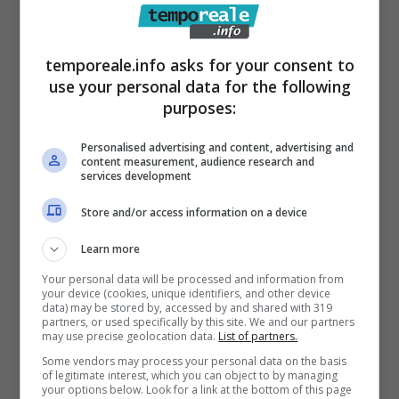
Militar
e. Convocato a Roma, ebbe modo di
mostrare loro il materiale di sua produzione e
temporeale.info asks for your consent to
di farsi apprezzare, anche se, in quel periodo
use your personal data for the following
storico, i pittori di Marina stavano
purposes:
attraversando una fase critica visto che non
Personalised advertising and content, advertising and
c’era più grande attenzione nei loro confronti.
content measurement, audience research and
services development
Gli venne spiegato che si stava tentando di
far tornare a “lavorare” questi artisti, sparsi
Store and/or access information on a device
un po’ in tutta Italia. E infatti, nel 2015,
Learn more
insieme ad altri 5 artisti italiani, Magnatti
Your personal data will be processed and information from
venne convocato a Roma, presso la
your device (cookies, unique identifiers, and other device
data) may be stored by, accessed by and shared with 319
biblioteca dell’ufficio storico della Marina
partners, or used specifically by this site. We and our partners
may use precise geolocation data.
List of partners.
Militare, e insignito della Nomina.
“Fu una
Some vendors may process your personal data on the basis
of legitimate interest, which you can object to by managing
grande gioia- ricorda- una grande
your options below. Look for a link at the bottom of this page