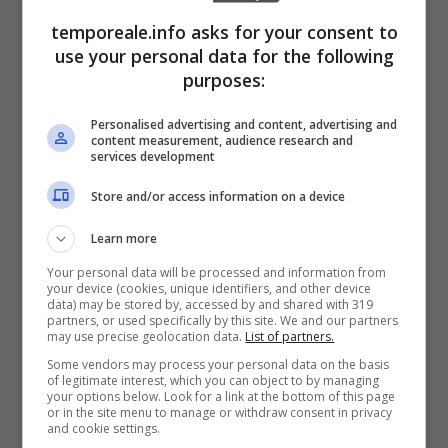
libro
“La fine è il mio inizio”,
ora in un’edizione
temporeale.info asks for your consent to
essenziale “Fine/ Inizio”.
use your personal data for the following
purposes:
Saskia Terzani,
nata in Italia e cresciuta in
Personalised advertising and content, advertising and
Asia, si è laureata in Storia all’Università di
content measurement, audience research and
services development
Cambridge, dove inoltre si è dedicata alla
recitazione teatrale. Dopo una
Store and/or access information on a device
specializzazione in
Storia dell’Arte, ha
Learn more
lavorato per 25 anni nella moda per marchi di
Your personal data will be processed and information from
lusso,
vivendo a Hong Kong, Milano, Parigi e
your device (cookies, unique identifiers, and other device
data) may be stored by, accessed by and shared with 319
Londra.
E’ in fase di altro trasloco, sia
partners, or used specifically by this site. We and our partners
may use precise geolocation data.
List of partners.
geografico che professionale, verso Roma e
Some vendors may process your personal data on the basis
of legitimate interest, which you can object to by managing
il cinema.
your options below. Look for a link at the bottom of this page
or in the site menu to manage or withdraw consent in privacy
and cookie settings.
“E’ una grande gioia pe la nostra Fraternità