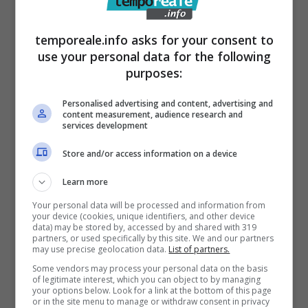
di Aprilia (LT) ad i
dentificare l’aggressore
anche grazie alle videocamere del sistema
temporeale.info asks for your consent to
use your personal data for the following
di sicurezza
del citato benzinaio e di quelle
purposes:
Comunali.
Personalised advertising and content, advertising and
content measurement, audience research and
services development
Store and/or access information on a device
Learn more
Your personal data will be processed and information from
your device (cookies, unique identifiers, and other device
data) may be stored by, accessed by and shared with 319
partners, or used specifically by this site. We and our partners
may use precise geolocation data.
List of partners.
Some vendors may process your personal data on the basis
of legitimate interest, which you can object to by managing
your options below. Look for a link at the bottom of this page
or in the site menu to manage or withdraw consent in privacy