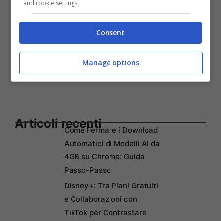
and cookie settings.
Consent
Manage options
Articoli recenti
Come Fermare i Download
Automatici di Modelli AI da
4GB su Chrome: Guida
Passo-Passo
Disney+: Tra Piani Gratuiti
e Collaborazioni con
TikTok per Contrastare