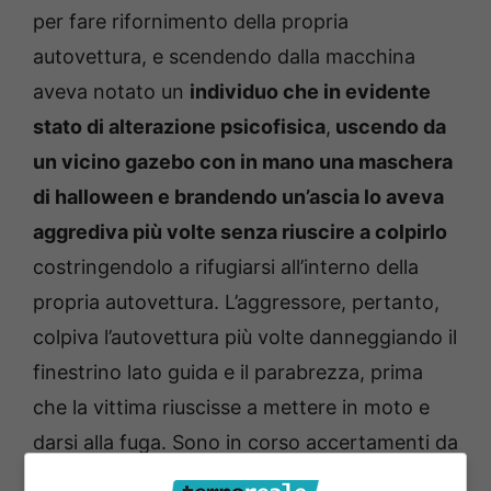
per fare rifornimento della propria
autovettura, e scendendo dalla macchina
aveva notato un
individuo che in evidente
stato di alterazione psicofisica
,
uscendo da
un vicino gazebo con in mano una maschera
di halloween e
brandendo un’ascia lo aveva
aggrediva più volte senza riuscire a colpirlo
costringendolo a rifugiarsi all’interno della
propria autovettura. L’aggressore, pertanto,
colpiva l’autovettura più volte danneggiando il
finestrino lato guida e il parabrezza, prima
che la vittima riuscisse a mettere in moto e
darsi alla fuga. Sono in corso accertamenti da
parte dei Carabinieri del Reparto Territoriale