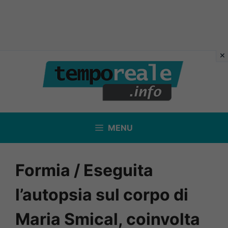
Vai
al
contenuto
MENU
Formia / Eseguita
l’autopsia sul corpo di
Maria Smical, coinvolta