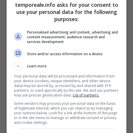
temporeale.info asks for your consent to
del figlio della vittima – bisognerà attendere
use your personal data for the following
l’esito degli esami di laboratorio
sui campioni
purposes:
prelevati per
accertare se la morte sia stata
Personalised advertising and content, advertising and
istantanea
, nel qual caso decadrebbe
content measurement, audience research and
services development
l’imputazione di omissione di soccorso, o se la
vittima invece
sia sopravvissuta per un certo
Store and/or access information on a device
periodo di tempo o potesse addirittura
Learn more
essere salvata
in caso di tempestivo
Your personal data will be processed and information from
your device (cookies, unique identifiers, and other device
intervento dei sanitari.
data) may be stored by, accessed by and shared with 319
partners, or used specifically by this site. We and our partners
may use precise geolocation data.
List of partners.
Va ricordato infatti che, a causa del buio delle
Some vendors may process your personal data on the basis
prime ore del mattino, i militari hanno fatto la
of legitimate interest, which you can object to by managing
your options below. Look for a link at the bottom of this page
tragica scoperta del corpo di Maria Smical
or in the site menu to manage or withdraw consent in privacy
and cookie settings.
solo attorno alle 11
, dopo che un residente ha