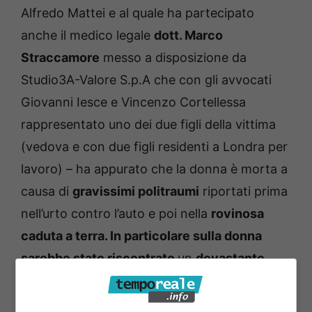
Alfredo Mattei e al quale ha partecipato
anche il medico legale
dott. Marco
Straccamore
messo a disposizione da
Studio3A-Valore S.p.A che con gli avvocati
Giovanni Iesce e Vincenzo Cortellessa
rappresentato uno dei due figli della vittima
(vedova e con due figli residenti a Londra per
lavoro) – ha appurato che la donna è morta a
causa di
gravissimi politraumi
riportati prima
nell’urto contro l’auto e poi nella
rovinosa
caduta a terra. In particolare sulla donna
sarebbe stato riscontrato
un
devastante
trauma cranio-encefalico
, ma – come
tengono a sottolinea la rappresentanza legale