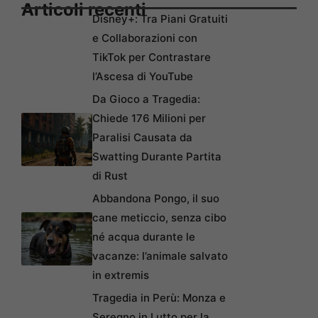
Articoli recenti
Disney+: Tra Piani Gratuiti
e Collaborazioni con
TikTok per Contrastare
l’Ascesa di YouTube
Da Gioco a Tragedia:
Chiede 176 Milioni per
Paralisi Causata da
Swatting Durante Partita
di Rust
Abbandona Pongo, il suo
cane meticcio, senza cibo
né acqua durante le
vacanze: l’animale salvato
in extremis
Tragedia in Perù: Monza e
Seregno in Lutto per la