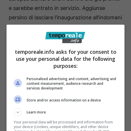
e sarebbe entrato in servizio. Aggiunse
persino di lasciare l’inaugurazione all’indomani
del voto elettorale per non creare “imbarazzi”.
Perché l’ “inevitabile scelta” di rivolgersi alla
Corte dei Conti? Ecco la risposta di Avico
:
temporeale.info asks for your consent to
“Circa 750mila euro di macchinari, tra cui una
use your personal data for the following
Tac, due ecografi e un mammografo derivanti
purposes:
dalle donazioni ricevute in epoca Covid dal
Personalised advertising and content, advertising and
Comune di Gaeta e altrettante decine di
content measurement, audience research and
services development
migliaia di euro sono stati spesi dall’Asl di
Store and/or access information on a device
Latina per ristrutturare i locali nell’ex
Ospedale di Gaeta, ma non solo.
La
Learn more
prospettazione del possibile danno erariale
Your personal data will be processed and information from
your device (cookies, unique identifiers, and other device
e le eventuali soggettive responsabilità dei