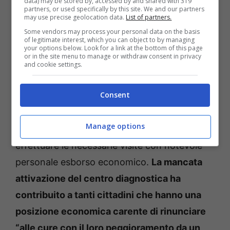
data) may be stored by, accessed by and shared with 319
partners, or used specifically by this site. We and our partners
soggetti pubblici nella questione ricadono
may use precise geolocation data.
List of partners.
poiché la mancata attivazione del Centro di
Some vendors may process your personal data on the basis
of legitimate interest, which you can object to by managing
Alta Diagnostica
ha comportato – si legge
your options below. Look for a link at the bottom of this page
or in the site menu to manage or withdraw consent in privacy
nell’esposto – oggettivamente il rilevante
and cookie settings.
mancato incasso dei ticket sanitari da parte
Consent
della stessa Asl di Latina, il conseguente
obbligo per i cittadini di rivolgersi a strutture
Manage options
sanitarie private, convenzionate o non, per
effettuare le necessarie visite con notevole
personale esborso economico.
La mancata
attivazione del centro diagnostica ha
contribuito a tanti cittadini che hanno una
posizione economica carente di rinunciare
“alle cure con il loro peggioramento da un