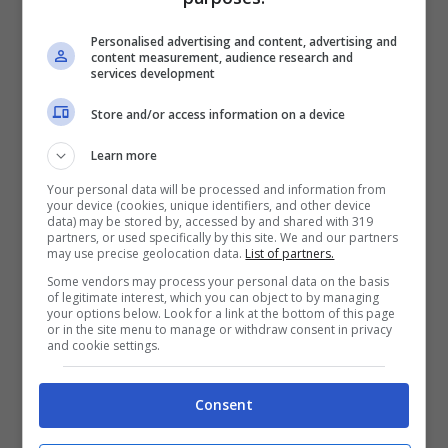
da parte del Consid da Ferrovie dello Stato”.
Si tratta di inattese complicazioni
Personalised advertising and content, advertising and
content measurement, audience research and
burocratiche e amministrative che, tra
services development
l’altro, sembrano allontanare la possibilità di
Store and/or access information on a device
far ripartire i lavori e sbloccare i 10 milioni
Learn more
già assegnati dal Cipe e gli ulteriori 37
Your personal data will be processed and information from
milioni per il completamento degli interventi
your device (cookies, unique identifiers, and other device
data) may be stored by, accessed by and shared with 319
sull’infrastruttura ferroviaria e l’acquisto di
partners, or used specifically by this site. We and our partners
may use precise geolocation data.
List of partners.
due convogli,
che la Regione ha dichiarato di
Some vendors may process your personal data on the basis
aver inserito nella programmazione 2021-
of legitimate interest, which you can object to by managing
your options below. Look for a link at the bottom of this page
2027.
or in the site menu to manage or withdraw consent in privacy
and cookie settings.
“È urgente che tutti gli enti interessati, dal
Consent
Comune di Gaeta al Consorzio industriale fino