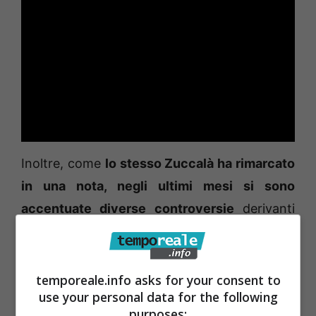
Inoltre, come
lo stesso Zuccalà ha rimarcato
in una nota, negli ultimi mesi si sono
accentuate diverse controversie
derivanti
dalla
privatizzazione del piazzale ex
stazione
“avvenuta in spregio al principio di
pubblica utilità dell’area e su cui si è basato sia
temporeale.info asks for your consent to
use your personal data for the following
il progetto originario che l’acquisto dell’area
purposes: