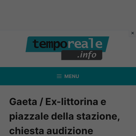
Vai
al
contenuto
MENU
Gaeta / Ex-littorina e
piazzale della stazione,
chiesta audizione