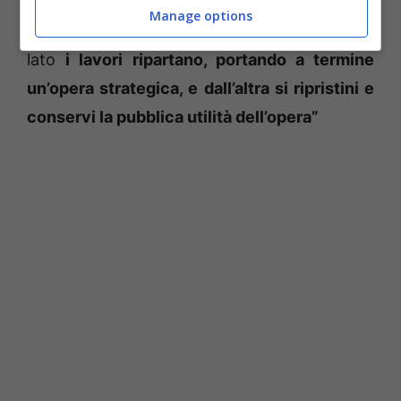
alla Regione Lazio –
ha commentato Zuccalà
Manage options
– si impegnino concretamente affinché da un
lato
i lavori ripartano, portando a termine
un’opera strategica, e dall’altra si ripristini e
conservi la pubblica utilità dell’opera”