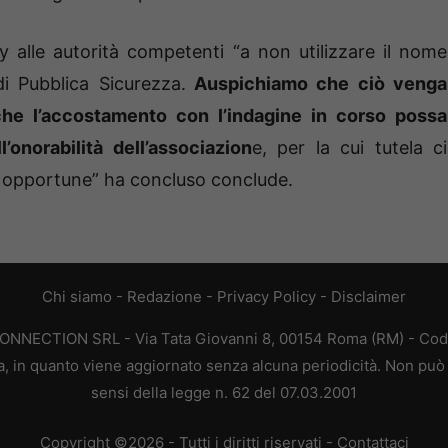
y alle autorità competenti “a non utilizzare il nome
i Pubblica Sicurezza.
Auspichiamo che ciò venga
he l’accostamento con l’indagine in corso possa
’onorabilità dell’associazion
e, per la cui tutela ci
i opportune” ha concluso conclude.
Chi siamo
-
Redazione
-
Privacy Policy
-
Disclaimer
CONNECTION SRL - Via Tata Giovanni 8, 00154 Roma (RM) - Codic
a, in quanto viene aggiornato senza alcuna periodicità. Non può 
sensi della legge n. 62 del 07.03.2001
Copyright ©2026 - Tutti i diritti riservati -
Contattaci