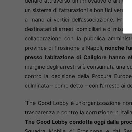
denaro attraverso un innovativo e articolat
un sistema di fatturazioni e bonifici verso
a mano ai vertici dell’associazione. Fra gl
destinatari di arresti domiciliari e di misure 
collaborazione con la pubblica amministr
province di Frosinone e Napoli,
nonché fun
presso l’abitazione di Caligiore hanno e
margine degli arresti si è consumata una 
contro la decisione della Procura Europ
culminata – come detto – con l’arresto ai do
‘The Good Lobby è un’organizzazione non p
trasparenza e contro la corruzione in Ital
The Good Lobby condotta oggi dalla proc
Squadra Mobile di Frosinone e dal Serv