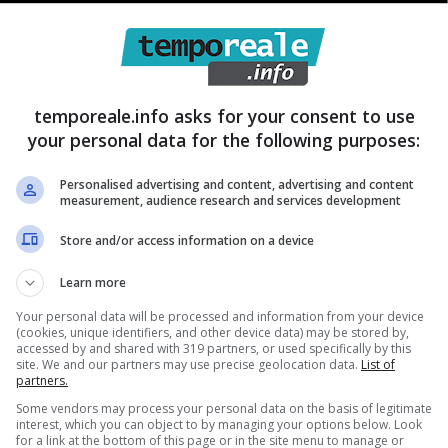
temporeale.info asks for your consent to use
your personal data for the following purposes:
Personalised advertising and content, advertising and content
measurement, audience research and services development
Store and/or access information on a device
Learn more
Your personal data will be processed and information from your device
(cookies, unique identifiers, and other device data) may be stored by,
accessed by and shared with 319 partners, or used specifically by this
grado di gestire – secondo l’ipotesi accusatoria –
site. We and our partners may use precise geolocation data.
List of
partners.
bbliche e autorizzazioni e l’assegnazione di appalti
Some vendors may process your personal data on the basis of legitimate
ai 5 milioni di euro
, riscuotendo l’illecita dazione di
interest, which you can object to by managing your options below. Look
for a link at the bottom of this page or in the site menu to manage or