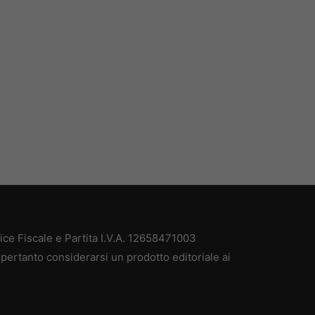
e Fiscale e Partita I.V.A. 12658471003
pertanto considerarsi un prodotto editoriale ai