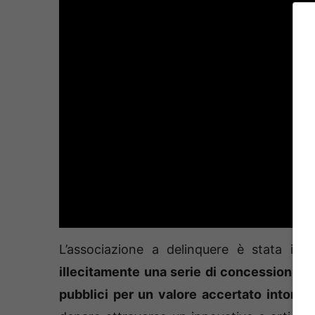
L’associazione a delinquere è stata in 
illecitamente una serie di concessioni pu
pubblici per un valore accertato intorno 