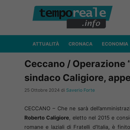
Vai
al
contenuto
ATTUALITÀ
CRONACA
ECONOMIA
Ceccano / Operazione “
sindaco Caligiore, appes
25 Ottobre 2024
di
Saverio Forte
CECCANO – Che ne sarà dell’amministraz
Roberto Caligiore
, eletto nel 2015 e con
romane e laziali di Fratelli d’Italia, è fin