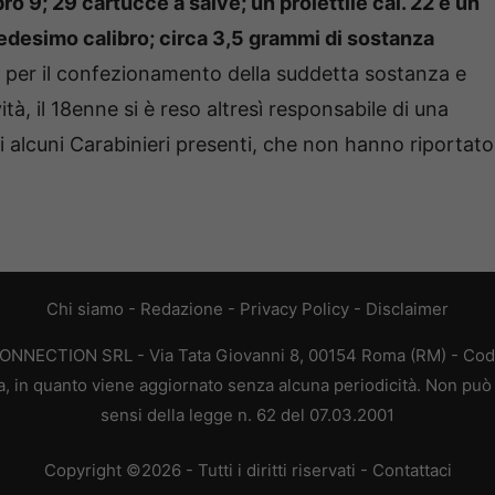
ro 9; 29 cartucce a salve; un proiettile cal. 22 e un
edesimo calibro; circa 3,5 grammi di sostanza
e per il confezionamento della suddetta sostanza e
ità, il 18enne si è reso altresì responsabile di una
di alcuni Carabinieri presenti, che non hanno riportato
Chi siamo
-
Redazione
-
Privacy Policy
-
Disclaimer
CONNECTION SRL - Via Tata Giovanni 8, 00154 Roma (RM) - Codic
a, in quanto viene aggiornato senza alcuna periodicità. Non può 
sensi della legge n. 62 del 07.03.2001
Copyright ©2026 - Tutti i diritti riservati -
Contattaci