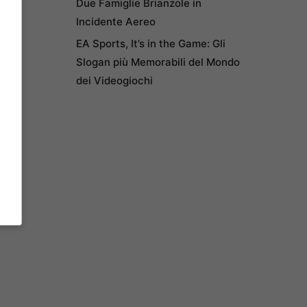
Due Famiglie Brianzole in
Incidente Aereo
EA Sports, It’s in the Game: Gli
Slogan più Memorabili del Mondo
dei Videogiochi