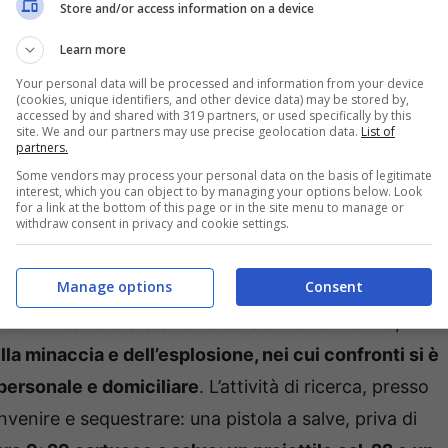
Store and/or access information on a device
Learn more
Your personal data will be processed and information from your device
(cookies, unique identifiers, and other device data) may be stored by,
accessed by and shared with 319 partners, or used specifically by this
site. We and our partners may use precise geolocation data.
List of
partners.
obre scorso
, allorquando i Carabinieri, su
Some vendors may process your personal data on the basis of legitimate
interest, which you can object to by managing your options below. Look
rvenuti in quel centro, dove, un uomo, giunto a bordo
for a link at the bottom of this page or in the site menu to manage or
withdraw consent in privacy and cookie settings.
ntro dei giovani minorenni, per poi esplodere alcuni
Manage options
Consent
ai militari della Stazione Carabinieri di Norma,
la minaccia e dell’esplosione, nei cui confronti si è
personale e domiciliare
. L’attività di ricerca, presso
nvenire e sequestrare: una pistola a salve, priva di