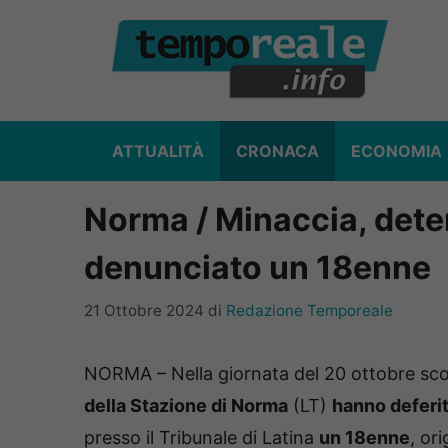
Vai
al
contenuto
ATTUALITÀ
CRONACA
ECONOMIA
Norma / Minaccia, dete
denunciato un 18enne
21 Ottobre 2024
di
Redazione Temporeale
NORMA – Nella giornata del 20 ottobre scorso,
della Stazione di Norma
(LT)
hanno deferito
presso il Tribunale di Latina
un 18enne
, or