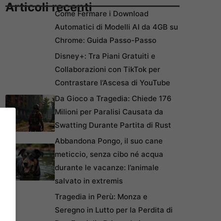
Articoli recenti
Come Fermare i Download
Automatici di Modelli AI da 4GB su
Chrome: Guida Passo-Passo
Disney+: Tra Piani Gratuiti e
Collaborazioni con TikTok per
Contrastare l’Ascesa di YouTube
Da Gioco a Tragedia: Chiede 176
Milioni per Paralisi Causata da
Swatting Durante Partita di Rust
Abbandona Pongo, il suo cane
meticcio, senza cibo né acqua
durante le vacanze: l’animale
salvato in extremis
Tragedia in Perù: Monza e
Seregno in Lutto per la Perdita di