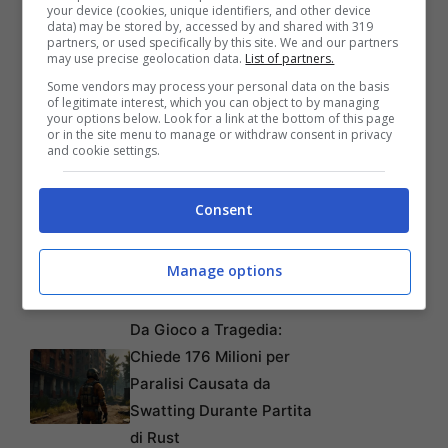
your device (cookies, unique identifiers, and other device
data) may be stored by, accessed by and shared with 319
partners, or used specifically by this site. We and our partners
may use precise geolocation data.
List of partners.
Articoli recenti
Some vendors may process your personal data on the basis
of legitimate interest, which you can object to by managing
Come Fermare i Download
your options below. Look for a link at the bottom of this page
Automatici di Modelli AI da
or in the site menu to manage or withdraw consent in privacy
and cookie settings.
4GB su Chrome: Guida
Passo-Passo
Consent
Disney+: Tra Piani Gratuiti
e Collaborazioni con
Manage options
TikTok per Contrastare
l’Ascesa di YouTube
Da Gioco a Tragedia:
Chiede 176 Milioni per
Paralisi Causata da
Swatting Durante Partita
di Rust