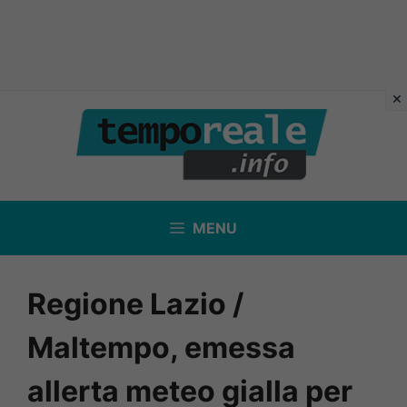
Vai
al
contenuto
MENU
Regione Lazio /
Maltempo, emessa
allerta meteo gialla per