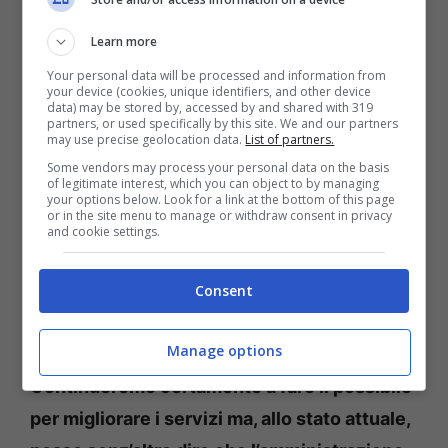
“
Posso dire però che l’amministrazione
Maschietto ha investito molto nel centro
Learn more
multimediale ‘Dan Danino di Sarra’
con lavori
Your personal data will be processed and information from
your device (cookies, unique identifiers, and other device
di climatizzazione e isolamento, messa a
data) may be stored by, accessed by and shared with 319
partners, or used specifically by this site. We and our partners
norma e in sicurezza e modernizzazione.
may use precise geolocation data.
List of partners.
Periodicamente, in collaborazione con le
Some vendors may process your personal data on the basis
of legitimate interest, which you can object to by managing
scuole e grazie al mondo
your options below. Look for a link at the bottom of this page
or in the site menu to manage or withdraw consent in privacy
dell’associazionismo, vengono organizzati
and cookie settings.
bellissimi eventi che promuovono la lettura. I
continui acquisti riforniscono
Consent
quotidianamente un patrimonio librario che
Manage options
supera ampiamente i 30 mila volumi.
Continueremo certamente a fare il possibile
per migliorare i servizi ma, allo stato attuale,