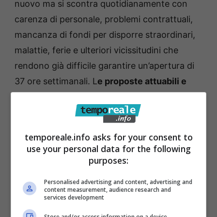
nuovo ma si scontra quotidianamente con
carenza di personale, problemi contrattuali,
mancanza di fondi per disporre straordinari,
malattie, ferie e ulteriori vicissitudini che
rendono già difficile garantire un’apertura di
37 ore settimanali. L
e proposte attuabili e
intelligenti sono sempre ben accette ma,
come ho già detto ai diretti interessati,
aprire la biblioteca il venerdì pomeriggio e il
temporeale.info asks for your consent to
sabato mattina, sarebbe meraviglioso, ma
use your personal data for the following
attualmente non è possibile
. Bisogna anche
purposes:
imparare ad essere onesti con la popolazione,
Personalised advertising and content, advertising and
in particolare con i giovani”.
content measurement, audience research and
services development
Store and/or access information on a device