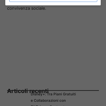
mettono a rischio la serena e pacifica
convivenza sociale.
Articoli recenti
Disney+: Tra Piani Gratuiti
e Collaborazioni con