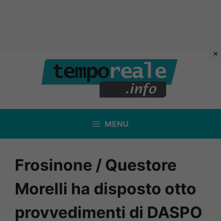
Vai
al
contenuto
MENU
Frosinone / Questore
Morelli ha disposto otto
provvedimenti di DASPO