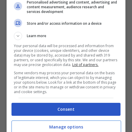
motivo un minorenne, ferendolo alle mani, ai
Personalised advertising and content, advertising and
content measurement, audience research and
gomiti, al collo e al capo ed in seguito tentava
services development
di aggredire anche il padre del ragazzo giunto
Store and/or access information on a device
in suo soccorso
Learn more
Your personal data will be processed and information from
Le persone sottoposte alla misura decretata
your device (cookies, unique identifiers, and other device
data) may be stored by, accessed by and shared with 319
dall’Autorità Provinciale di Pubblica Sicurezza
partners, or used specifically by this site. We and our partners
may use precise geolocation data.
List of partners.
non potranno quindi accedere per 3 anni
Some vendors may process your personal data on the basis
negli esercizi commerciali ove si sono
of legitimate interest, which you can object to by managing
your options below. Look for a link at the bottom of this page
verificati i tafferugli, né in quelli limitrofi, in
or in the site menu to manage or withdraw consent in privacy
and cookie settings.
orario ricompreso tra le ore 15.00 e le ore
06.00.
La Polizia di Stato di Frosinone
Consent
continua senza sosta nell’azione di
prevenzione e contrasto delle condotte che
Manage options