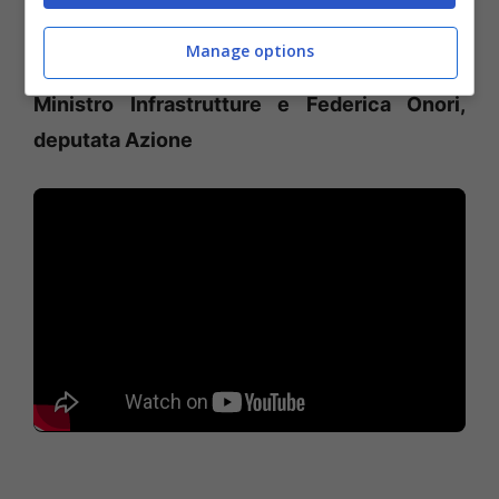
vivibilità di tantissimi cittadini e turisti”.
Manage options
INTERVENTI
Galeazzo Bignani , vice
Ministro Infrastrutture e Federica Onori,
deputata Azione