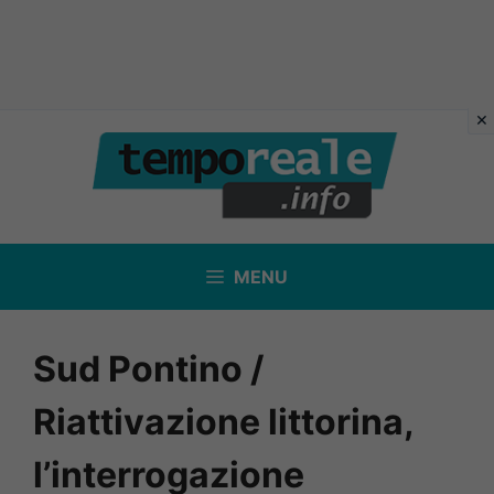
Vai
al
contenuto
MENU
Sud Pontino /
Riattivazione littorina,
l’interrogazione