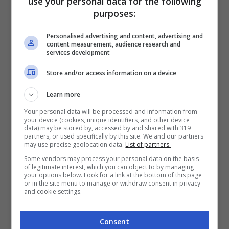
use your personal data for the following
risposta –
ha detto la parlamentare di Azione
purposes:
– rispetto alle previsioni della normativa
vigente. Non abbiamo sentito una parola sui
Personalised advertising and content, advertising and
content measurement, audience research and
perduranti silenzi del comune di Gaeta sulla
services development
vendita prima e sulla privatizzazione poi
Store and/or access information on a device
dell’ex piazzale della stazione della città.
Learn more
L
’amministrazione comunale continua
Your personal data will be processed and information from
volutamente ad ignorare problematica
your device (cookies, unique identifiers, and other device
data) may be stored by, accessed by and shared with 319
nonostante un’inchiesta della Procura e di
partners, or used specifically by this site. We and our partners
may use precise geolocation data.
List of partners.
un processo in corso di svolgimento davanti
Some vendors may process your personal data on the basis
il Tribunale di Cassino
. Qualche risposta la
of legitimate interest, which you can object to by managing
your options below. Look for a link at the bottom of this page
meritavano i cittadini di Gaeta. La
or in the site menu to manage or withdraw consent in privacy
and cookie settings.
privatizzazione del piazzale, tra i silenzi del
comune, sta pregiudicando, la mobilità e la
Consent