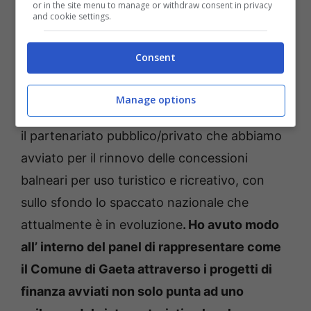
Calabria, Marco Maurelli Presidente
or in the site menu to manage or withdraw consent in privacy
and cookie settings.
Federbalneari Italia.
Consent
“Un motivo di orgoglio e di soddisfazione
–
commenta Cristian Leccese
– aver potuto
Manage options
portare qui a Rimini l’esperienza di Gaeta, con
il partenariato pubblico/privato che abbiamo
avviato per il rinnovo delle concessioni
balneari per uso turistico e ricreativo, con
sullo sfondo lo spaccato nazionale che
attualmente è in evoluzione
. Ho avuto modo
all’ interno del panel di rappresentare come
il Comune di Gaeta attraverso i progetti di
finanza avviati non solo punta ad uno