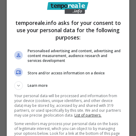
rappresentanti del turismo a livello nazionale
e delle istituzioni.
Il Primo Cittadino ha quindi
partecipato ad una tavola rotonda su un
temporeale.info asks for your consent to
use your personal data for the following
tema di strettissima attualità, quale quello
purposes:
sulle concessioni balneari: “Corte di
giustizia o riforma? Altre possibili soluzioni?
Personalised advertising and content, advertising and
content measurement, audience research and
Il piano della tutela e la scelta della PMI
services development
dell’industria turistica balneare italiana
Store and/or access information on a device
nell’alveo della Blue Economy”.
Al panel
Learn more
sono intervenuti anche Salvatore Di Mattina
Your personal data will be processed and information from
Membro della X Commissione Camera dei
your device (cookies, unique identifiers, and other device
data) may be stored by, accessed by and shared with 319
Deputati (Attività produttive, commerciale e
partners, or used specifically by this site. We and our partners
may use precise geolocation data.
List of partners.
turismo),Domenico Giannetta Presidente
Some vendors may process your personal data on the basis
Commissione Speciale Vigilanza Regione
of legitimate interest, which you can object to by managing
your options below. Look for a link at the bottom of this page