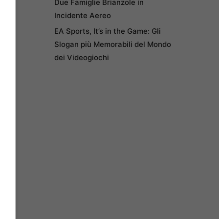
Due Famiglie Brianzole in
Incidente Aereo
EA Sports, It’s in the Game: Gli
Slogan più Memorabili del Mondo
dei Videogiochi