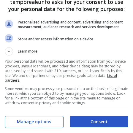
temporeale.info asks for your consent to use
your personal data for the following purposes:
Personalised advertising and content, advertising and content
measurement, audience research and services development
Store and/or access information on a device
Learn more
Your personal data will be processed and information from your device
(cookies, unique identifiers, and other device data) may be stored by,
accessed by and shared with 319 partners, or used specifically by this
site. We and our partners may use precise geolocation data.
List of
partners.
Some vendors may process your personal data on the basis of legitimate
interest, which you can object to by managing your options below. Look
for a link at the bottom of this page or in the site menu to manage or
withdraw consent in privacy and cookie settings.
 sindaco Mauro De Lillis
, l’
assessora alle Pari
Manage options
Consent
 Sanità Antonio Betti, il direttore del Distretto Socio