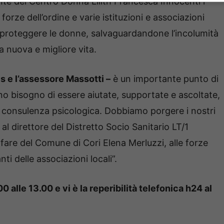
ente del Centro Donna Lilith Francesca Innocenti i
orze dell’ordine e varie istituzioni e associazioni
o: proteggere le donne, salvaguardandone l’incolumità
 nuova e migliore vita.
is e l’assessore Massotti –
è un importante punto di
o bisogno di essere aiutate, supportate e ascoltate,
e consulenza psicologica. Dobbiamo porgere i nostri
al direttore del Distretto Socio Sanitario LT/1
lfare del Comune di Cori Elena Merluzzi, alle forze
nti delle associazioni locali”.
0 alle 13.00 e vi è la reperibilità telefonica h24 al