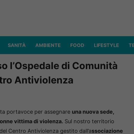
SANITÀ
AMBIENTE
FOOD
LIFESTYLE
T
so l’Ospedale di Comunità
ntro Antiviolenza
atta portavoce per assegnare
una nuova sede,
onne vittima di violenza.
Sul nostro territorio
del Centro Antiviolenza gestito dall’a
ssociazione