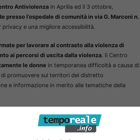
entro Antiviolenza
in Aprilia ed il 3 ottobre,
e presso l’ospedale di comunità in via G. Marconi n.
privacy e una migliore accessibilità.
rmate per lavorare al contrasto alla violenza di
o ai percorsi di uscita dalla violenza
. Il Centro
itamente le donne
in temporanea difficoltà a causa di
di promuovere sui territori del distretto
ione e informazione in merito alle tematiche della