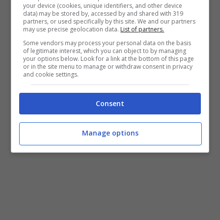
Parrocchia di San Pietro, torna anche l’ormai
your device (cookies, unique identifiers, and other device
data) may be stored by, accessed by and shared with 319
tradizionale trekking urbano con punto di
partners, or used specifically by this site. We and our partners
may use precise geolocation data.
List of partners.
ritrovo di mercoledì 9 ottobre alle ore 18:30
Some vendors may process your personal data on the basis
presso il Castello dove sarà anche visitabile la
of legitimate interest, which you can object to by managing
your options below. Look for a link at the bottom of this page
mostra fotografica “Raccontiamo Fondi”.
or in the site menu to manage or withdraw consent in privacy
and cookie settings.
Consent
Manage options