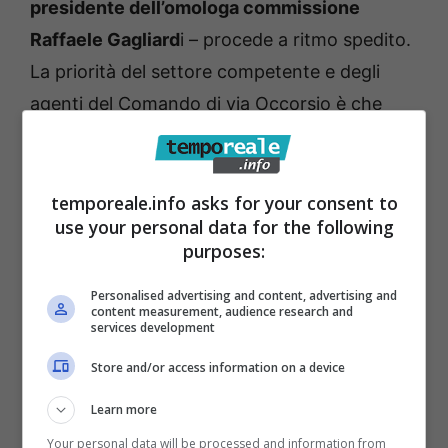
presidente dell’omologa commissione
Raffaele Gagliard
i – procede a ritmo spedito.
La priorità del settore competente e degli
agenti del Comando di via Occorsio è che
tutto si svolga in maniera ordinata offrendo
un’esperienza piacevole tanto per chi
acquista quanto per chi vende sui banchi
temporeale.info asks for your consent to
use your personal data for the following
come nei negozi».
purposes:
Il
sindaco di Fondi Beniamino Maschietto
Personalised advertising and content, advertising and
content measurement, audience research and
invita la cittadinanza a partecipare
services development
numerosa e a prestare attenzione nei
Store and/or access information on a device
momenti e nei luoghi più affollati
. Oltre alle
Learn more
tradizionali celebrazioni religiose a cura della
Your personal data will be processed and information from