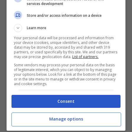
Incendi, in seno alla
Direzione centrale per la
services development
prevenzione e la sicurezza tecnica del
Store and/or access information on a device
Ministero dell’InternoDipartimento dei Vigili
Learn more
del Fuoco del Soccorso Pubblico e della
Your personal data will be processed and information from
Difesa Civile – Corpo Nazionale dei Vigili del
your device (cookies, unique identifiers, and other device
data) may be stored by, accessed by and shared with 319
Fuoco.
partners, or used specifically by this site. We and our partners
may use precise geolocation data.
List of partners.
Some vendors may process your personal data on the basis
of legitimate interest, which you can object to by managing
your options below. Look for a link at the bottom of this page
or in the site menu to manage or withdraw consent in privacy
and cookie settings.
Consent
Manage options