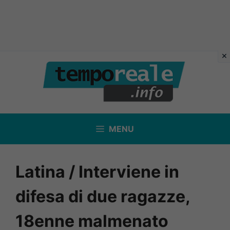
Vai
al
contenuto
MENU
Latina / Interviene in
difesa di due ragazze,
18enne malmenato