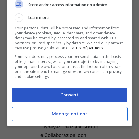
Store and/or access information on a device
Learn more
Your personal data will be processed and information from
your device (cookies, unique identifiers, and other device
data) may be stored by, accessed by and shared with 319
partners, or used specifically by this site. We and our partners
may use precise geolocation data.
List of partners.
Some vendors may process your personal data on the basis
of legitimate interest, which you can object to by managing
your options below. Look for a link at the bottom of this page
or in the site menu to manage or withdraw consent in privacy
and cookie settings.
Articoli recenti
Come Fermare i Download
Consent
Automatici di Modelli AI da
4GB su Chrome: Guida
Manage options
Passo-Passo
Disney+: Tra Piani Gratuiti
e Collaborazioni con