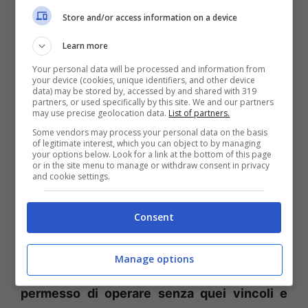
internazionale”.
Store and/or access information on a device
Learn more
In questo ambito la stretta e proficua
Your personal data will be processed and information from
collaborazione con il direttore del centro di
your device (cookies, unique identifiers, and other device
data) may be stored by, accessed by and shared with 319
preparazione olimpica “Bruno Zauli” di
partners, or used specifically by this site. We and our partners
may use precise geolocation data.
List of partners.
Formia è stata determinante, se non
Some vendors may process your personal data on the basis
decisiva
: “Innanzitutto speriamo davvero di
of legitimate interest, which you can object to by managing
your options below. Look for a link at the bottom of this page
cuore che il dottor Davide Tizzano diventi il
or in the site menu to manage or withdraw consent in privacy
and cookie settings.
nuovo presidente della federazione italiana di
t. Ha dimostrato, ovunque ha operato, di fare
Consent
bene. Per la nostra società – hanno concluso
Vincenzo Scipione e Dimitri Chinappi – è
Manage options
stato determinante, se non decisivo.
Ci ha
permesso di operare senza quei vincoli e