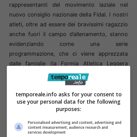
rappresentanti del movimento laziale nel
nuovo consiglio nazionale della Fidal. I nostri
atleti, oltre ad essere dei bravissimi ragazzio
anche fuori il campo d’allenamento, stanno
evidenziando come una serie
programmazione, che ci viene apprezzata
dalle famiglie (la Formia Atletica Leggera
intanto si è sdoppiata e, su impulso del
sindaco Gerardo Stefanelli, ha contribuito alla
nascita della Minturno Atletica leggera che ha
temporeale.info asks for your consent to
use your personal data for the following
deciso di svolgere la sua attività presso il liceo
purposes:
scientifico “Leon Battista Alberti” a Marina di
Minturno), consente anche di raggiungere
Personalised advertising and content, advertising and
content measurement, audience research and
importanti risultati a livello nazionale ed
services development