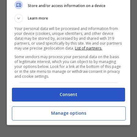
materiali naturali, erano basati sulle capacità
Store and/or access information on a device
degli ospiti.
È stato un pomeriggio ricco di
Learn more
emozioni in cui abbiamo potuto celebrare
Your personal data will be processed and information from
l’inclusione, la gioia e la partecipazione di
your device (cookies, unique identifiers, and other device
data) may be stored by, accessed by and shared with 319
tutti.
Queste iniziative sono fondamentali per
partners, or used specifically by this site. We and our partners
may use precise geolocation data.
List of partners.
valorizzare le capacità e il talento degli ospiti,
Some vendors may process your personal data on the basis
promuovendo un messaggio di uguaglianza e
of legitimate interest, which you can object to by managing
your options below. Look for a link at the bottom of this page
rispetto. Ringrazio, per questo, gli operatori, i
or in the site menu to manage or withdraw consent in privacy
and cookie settings.
volontari e le famiglie che hanno contribuito a
rendere possibile questa giornata,
Consent
dimostrando ancora una volta –
conclude
Nasso
– che il lavoro di squadra e l’impegno
Manage options
collettivo possono abbattere ogni barriera”.