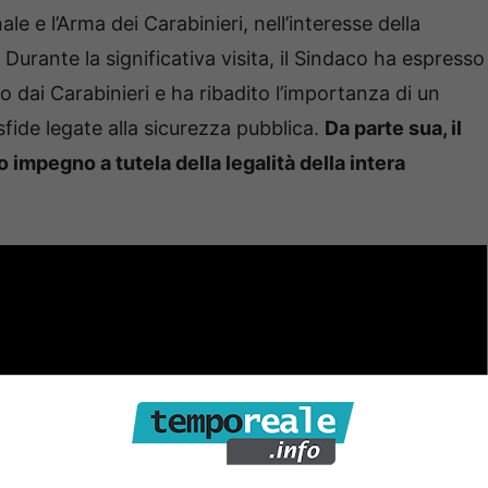
e e l’Arma dei Carabinieri, nell’interesse della
. Durante la significativa visita, il Sindaco ha espresso
o dai Carabinieri e ha ribadito l’importanza di un
sfide legate alla sicurezza pubblica.
Da parte sua, il
mpegno a tutela della legalità della intera