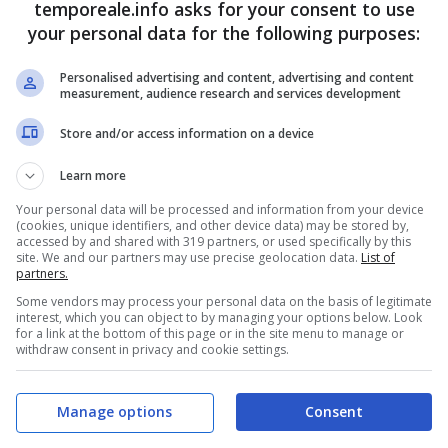
temporeale.info asks for your consent to use
your personal data for the following purposes:
Personalised advertising and content, advertising and content
measurement, audience research and services development
Store and/or access information on a device
Learn more
Your personal data will be processed and information from your device
(cookies, unique identifiers, and other device data) may be stored by,
accessed by and shared with 319 partners, or used specifically by this
site. We and our partners may use precise geolocation data.
List of
nario di Mercato San Severino (Salerno)
, ha
partners.
dal 2008, il percorso professionale da Ufficiale dei
Some vendors may process your personal data on the basis of legitimate
interest, which you can object to by managing your options below. Look
ndo presso la Compagnia di Triggiano (BA), il Nucleo
for a link at the bottom of this page or in the site menu to manage or
withdraw consent in privacy and cookie settings.
nieri di Bari, per poi giungere in Irpinia alla guida
iale di Avellino. Il suo ultimo incarico professionale
Manage options
Consent
lo di comandante della Compagnia Carabinieri di