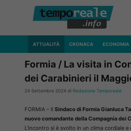
Vai
al
contenuto
ATTUALITÀ
CRONACA
ECONOMIA
Formia / La visita in 
dei Carabinieri il Magg
24 Settembre 2024
di
Redazione Temporeale
FORMIA – Il
Sindaco di Formia Gianluca Ta
nuovo comandante della Compagnia dei Ca
L’incontro si è svolto in un clima cordiale e 