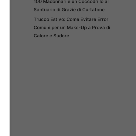
100 Madonnari e un Coccodrillo al
Santuario di Grazie di Curtatone
Trucco Estivo: Come Evitare Errori
Comuni per un Make-Up a Prova di
Calore e Sudore