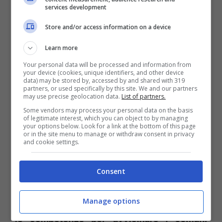
services development
giungeranno i singoli gruppi di lavoro cui
Store and/or access information on a device
seguiranno tre momenti approfondimenti
conclusivi davvero importanti. Il primo,
Learn more
“Visione di Anci Lazio al servizio del sistema
Your personal data will be processed and information from
your device (cookies, unique identifiers, and other device
dei comuni”,
registrerà il confronto tra il
data) may be stored by, accessed by and shared with 319
partners, or used specifically by this site. We and our partners
segretario generale di Anci Lazio Giuseppe De
may use precise geolocation data.
List of partners.
Righi con i direttori regionali Paolo Alfarone,
Some vendors may process your personal data on the basis
of legitimate interest, which you can object to by managing
Emanuele Calcagni e Paolo Giuntarelli;
your options below. Look for a link at the bottom of this page
or in the site menu to manage or withdraw consent in privacy
l’assessore all’urbanistica di Roma capitale
and cookie settings.
Maurizio Veloccia e Amedeo Scarsella
presidente dell’Unione nazionale dei segretari
Consent
comunali e provinciali. Coordinerà Simone
Manage options
Gheri, direttore di Anci Toscana.
“Migliorare
le competenze per avvicinare i comuni