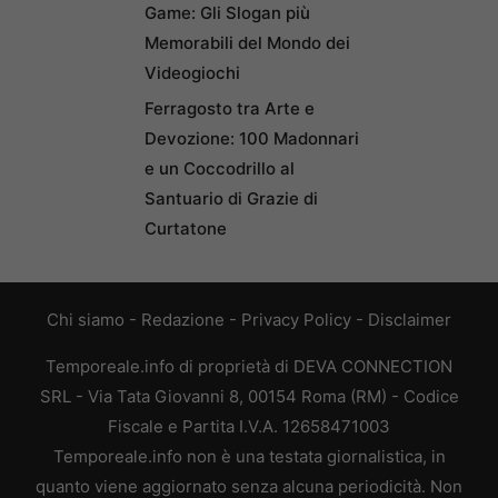
Game: Gli Slogan più
Memorabili del Mondo dei
Videogiochi
Ferragosto tra Arte e
Devozione: 100 Madonnari
e un Coccodrillo al
Santuario di Grazie di
Curtatone
Chi siamo
-
Redazione
-
Privacy Policy
-
Disclaimer
Temporeale.info di proprietà di DEVA CONNECTION
SRL - Via Tata Giovanni 8, 00154 Roma (RM) - Codice
Fiscale e Partita I.V.A. 12658471003
Temporeale.info non è una testata giornalistica, in
quanto viene aggiornato senza alcuna periodicità. Non