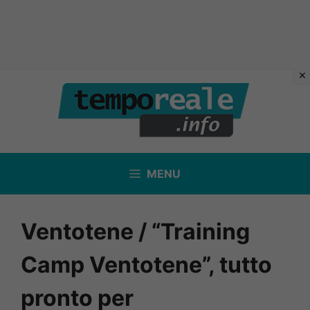
Vai
al
contenuto
MENU
Ventotene / “Training
Camp Ventotene”, tutto
pronto per