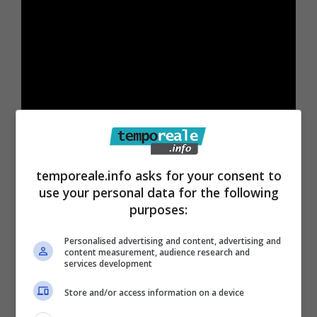
In questo contesto sono stati delegati
temporeale.info asks for your consent to
accertamenti alla Dia che coinvolgono altri
use your personal data for the following
tre indagati insieme Tropepi
, a sua volta
purposes:
sospettata pure di procurata inosservanza di
Personalised advertising and content, advertising and
misure di sicurezza detentive, falsità in
content measurement, audience research and
services development
testamento olografo, circonvenzione di
Store and/or access information on a device
incapaci, autoriciclaggio, falsità ideologica