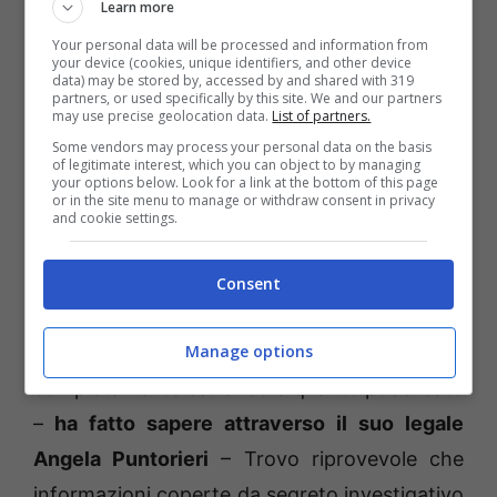
commessa dal privato in atto pubblico,
Learn more
accesso abusivo a un sistema informatico ed
Your personal data will be processed and information from
your device (cookies, unique identifiers, and other device
estorsione. A Martino Politi, storico
data) may be stored by, accessed by and shared with 319
partners, or used specifically by this site. We and our partners
collaboratore di Matacena,
sarebbero stati
may use precise geolocation data.
List of partners.
ipotizzati la falsità in testamento olografo e
Some vendors may process your personal data on the basis
of legitimate interest, which you can object to by managing
l’indebito utilizzo e falsificazione di
your options below. Look for a link at the bottom of this page
or in the site menu to manage or withdraw consent in privacy
strumenti di pagamento diversi dai contanti
.
and cookie settings.
“Non sono a conoscenza dell’indagine e ad
Consent
oggi non ho ricevuto alcuna informazione di
Manage options
garanzia. Pertanto, mi dichiaro
completamente estraneo a quanto pubblicato
–
ha fatto sapere attraverso il suo legale
Angela Puntorieri
– Trovo riprovevole che
informazioni coperte da segreto investigativo