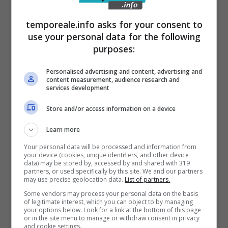
terminare la sua breve corsa in un dirupo
temporeale.info asks for your consent to
sottostante. Ma non si escluse che possa
use your personal data for the following
esserci stato un contestuale cedimento del
purposes:
terreno, misto a roccia, allentato dopo la
Personalised advertising and content, advertising and
pioggia il giorno prima.
content measurement, audience research and
services development
Ora sono sotto processo
Gennaro Rosato,
Store and/or access information on a device
57enne di Castelforte
, amministratore unico
Learn more
della società “La Garigliano Srl”;
Aurelio
Your personal data will be processed and information from
your device (cookies, unique identifiers, and other device
Beato, 67 anni di Santi Cosma e Damiano
,
data) may be stored by, accessed by and shared with 319
partners, or used specifically by this site. We and our partners
amministratore legale della società “Gaeta
may use precise geolocation data.
List of partners.
Calcestruzzi Srl”;
Giuseppe Fusco e Laura
Some vendors may process your personal data on the basis
of legitimate interest, which you can object to by managing
Parisi,
rispettivamente,
60 e 45 anni di Itri,
your options below. Look for a link at the bottom of this page
or in the site menu to manage or withdraw consent in privacy
committenti dei lavori edili commissionati alle
and cookie settings.