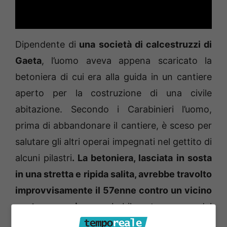
Dipendente di
una società di calcestruzzi di
Gaeta
, l’uomo aveva appena scaricato la
betoniera di cui era alla guida in un cantiere
aperto per la costruzione di una civile
abitazione. Secondo i Carabinieri l’uomo,
prima di abbandonare il cantiere, è sceso per
salutare gli altri operai impegnati nel gettito di
alcuni pilastri
. La betoniera, lasciata in sosta
in una stretta e ripida salita, avrebbe travolto
improvvisamente il 57enne contro un vicino
costone roccioso
probabilmente a causa del
freno a mano non completamente tirato
per