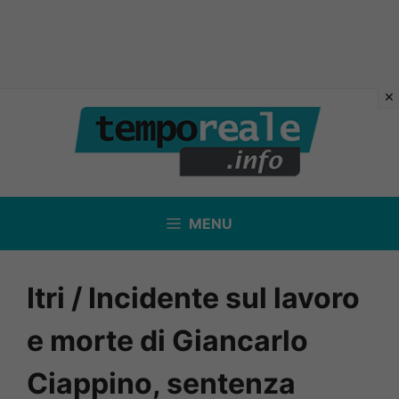
Vai
al
contenuto
MENU
Itri / Incidente sul lavoro
e morte di Giancarlo
Ciappino, sentenza