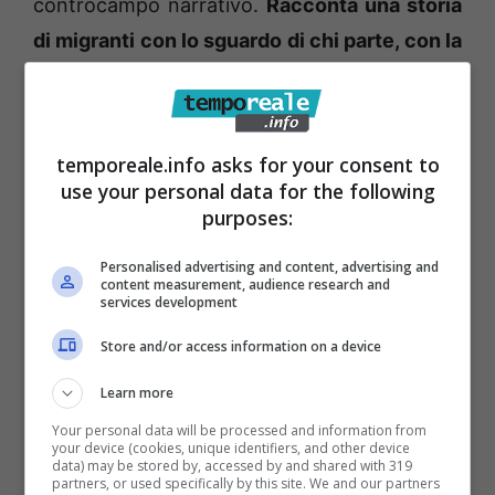
controcampo narrativo.
Racconta una storia
di migranti con lo sguardo di chi parte, con la
visione di chi il viaggio lo vive realmente
sulla sua pelle tra la sofferenza fisica e le
ferite dell’anima
. Senza retorica né pietismo,
temporeale.info asks for your consent to
con una grazia e una poesia che arrivano al
use your personal data for the following
purposes:
cuore. La serata , impeccabilmente
presentata (come sempre) dai poliedrici
Personalised advertising and content, advertising and
content measurement, audience research and
Robert Rivera e Jennifer Assaiante,
è stata
services development
poi arricchita anche dalla partecipazione di
Store and/or access information on a device
un grande e profondo imprenditore di Itri,
l’armatore di “Fra Diavolo”
Vincenzo Addessi
Learn more
che ha sostenuto fattivamente lo skipper
Your personal data will be processed and information from
your device (cookies, unique identifiers, and other device
formiano Giovanni Di Russo per portare
data) may be stored by, accessed by and shared with 319
partners, or used specifically by this site. We and our partners