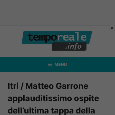
Vai
al
contenuto
MENU
Itri / Matteo Garrone
applauditissimo ospite
dell’ultima tappa della