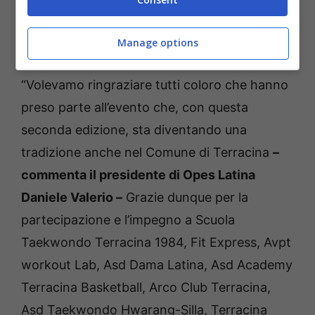
Latina per il bellissimo format ideato, che
Manage options
anno dopo anno sorprende sempre di più”.
“Volevamo ringraziare tutti coloro che hanno
preso parte all’evento che, con questa
seconda edizione, sta diventando una
tradizione anche nel Comune di Terracina
–
commenta il presidente di Opes Latina
Daniele Valerio –
Grazie dunque per la
partecipazione e l’impegno a Scuola
Taekwondo Terracina 1984, Fit Express, Avpt
workout Lab, Asd Dama Latina, Asd Academy
Terracina Basketball, Arco Club Terracina,
Asd Taekwondo Hwarang-Silla, Terracina