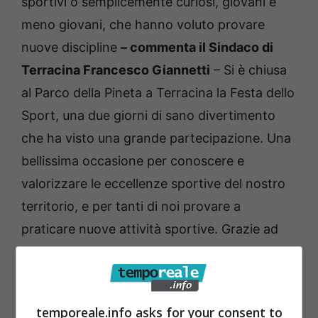
sportivi o semplicemente curiosi, giovani e
meno giovani, che hanno voluto provare
nuove discipline
– commenta il Sindaco di
Terracina Francesco Giannetti
– Si è chiusa
al Parco della Pineta a Terracina la Festa dello
Sport, una due giorni di sano divertimento
che ha visto una grande partecipazione. Una
bellissima occasione per conoscere e
valorizzare le eccellenze sportive del nostro
territorio, e per tanti di noi provare a
praticare nuove attività sportive. Grazie ad
Opes per l’organizzazione, alle tante
associazioni per il loro entusiasmo e la loro
partecipazione e tutti i cittadini che hanno
temporeale.info asks for your consent to