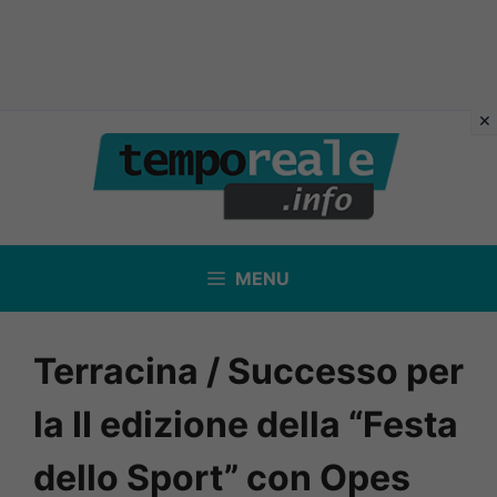
Vai
al
contenuto
MENU
Terracina / Successo per
la II edizione della “Festa
dello Sport” con Opes