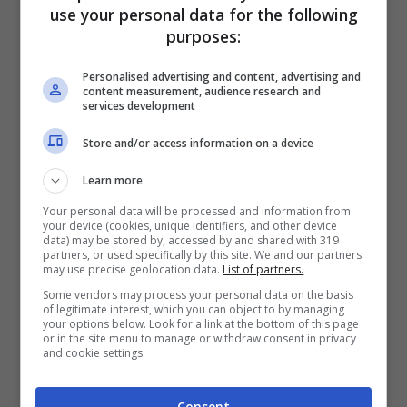
voluto condividere con noi queste due
use your personal data for the following
giornate di sport e di festa”.
purposes:
Personalised advertising and content, advertising and
“Ieri è terminata la seconda Festa dello Sport
content measurement, audience research and
services development
targata Città di Terracina – c
ommenta
l’assessora allo Sport del Comune di
Store and/or access information on a device
Terracina Alessandra Feudi –
Ringrazio le
Learn more
tante associazioni, moltissime locali, che
Your personal data will be processed and information from
your device (cookies, unique identifiers, and other device
hanno accolto positivamente l’iniziativa e che
data) may be stored by, accessed by and shared with 319
partners, or used specifically by this site. We and our partners
hanno reso possibile effettuare prove
may use precise geolocation data.
List of partners.
gratuite a tante discipline. Sono molto
Some vendors may process your personal data on the basis
of legitimate interest, which you can object to by managing
soddisfatta della partecipazione e della
your options below. Look for a link at the bottom of this page
or in the site menu to manage or withdraw consent in privacy
grande affluenza registrata, ed è stato
and cookie settings.
bellissimo vedere un così grande numero di
giovani praticare sport. Complimenti a Opes
Consent