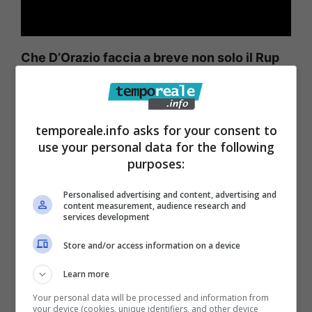
Che D’Orazio faccia a breve non solo il Rup
di queste due opere ma qualcos’altro e di più
importante la conferma arriva dal comune
di…Pomigliano d’Arco, in provincia di Napoli
.
temporeale.info asks for your consent to
use your personal data for the following
L’attuale e inamovibile dirigente del settore
purposes:
Urbanistica del comune di Formia
Pietro
D’Angelo si è classificato settimo al termine
Personalised advertising and content, advertising and
content measurement, audience research and
del durissimo concorso per guidare la
services development
ripartizione tecnica del comune vesuviano
Store and/or access information on a device
ed è facile ipotizzare che resti laddove si
Learn more
trova dopo aver vinto lo scorso anno la prova
Your personal data will be processed and information from
concorsuale che vide D’Orazio piazzarsi –
your device (cookies, unique identifiers, and other device