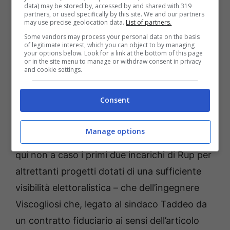
data) may be stored by, accessed by and shared with 319
come detto – terzo. D’Orazio se ha accettato
partners, or used specifically by this site. We and our partners
may use precise geolocation data.
List of partners.
di lasciare il comune di Gaeta – dove aveva un
Some vendors may process your personal data on the basis
incarico fiduciario a tempo determinato di tre
of legitimate interest, which you can object to by managing
your options below. Look for a link at the bottom of this page
anni – è perché pensa di ambire di svolgere
or in the site menu to manage or withdraw consent in privacy
and cookie settings.
ruoli apicali più significativi al comune di
Formia.
Consent
Sembra che la politica l’ha capito pensando di
Manage options
fidarsi più di D’Orazio ai Lavori Pubblici – da
qui non a caso i primi due incarichi di Rup per
altrettanti progetti dotati di una sufficiente
visibilità elettoralistica – che dell’ingegnere
Viscogliosi che, legato al sindaco Taddeo da
un contratto fiduciario ai sensi dell’articolo