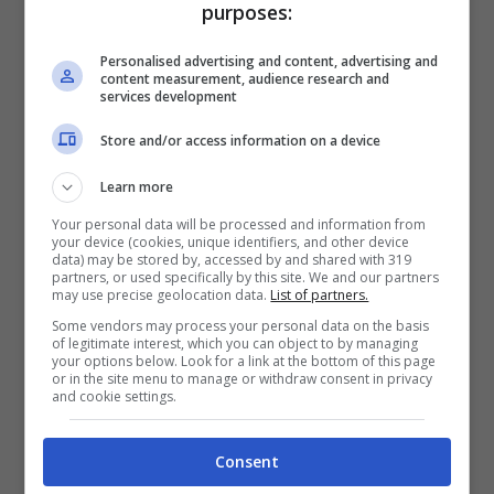
che la Latina Film Commission prende con le
purposes:
produzioni che giungono sul nostro territorio.
Personalised advertising and content, advertising and
Seppur in piccolissima parte sono un volano
content measurement, audience research and
services development
per l’occupazione nel mondo dello spettacolo
Store and/or access information on a device
e garantiscono a chi fa questo di mestiere
una possibilità in più di guadagno –
Learn more
commenta il direttore Rino Piccolo –
Con
Your personal data will be processed and information from
your device (cookies, unique identifiers, and other device
settembre il lavoro delle produzioni cine-
data) may be stored by, accessed by and shared with 319
partners, or used specifically by this site. We and our partners
televisive riprende a gonfie vele e con esse
may use precise geolocation data.
List of partners.
anche il nostro. N
ei prossimi mesi ci saranno
Some vendors may process your personal data on the basis
of legitimate interest, which you can object to by managing
molti progetti interessanti che verranno
your options below. Look for a link at the bottom of this page
or in the site menu to manage or withdraw consent in privacy
realizzati qui provincia e diverse opportunità
and cookie settings.
per maestranze, attori e comparse,
oltreché
per le aziende del territorio nei diversi settori:
Consent