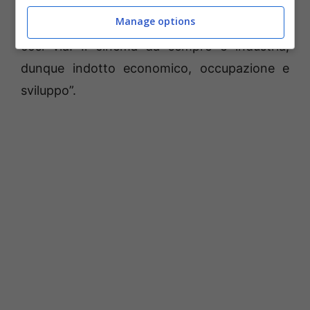
dai servizi catering al noleggio mezzi, dalla
Manage options
sistemazione in hotel all’affitto di location e
così via. Il cinema da sempre è industria,
dunque indotto economico, occupazione e
sviluppo”.