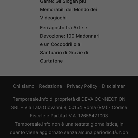
Game: Gli Slogan più
Memorabili del Mondo dei
Videogiochi
Ferragosto tra Arte e
Devozione: 100 Madonnari
e un Coccodrillo al
Santuario di Grazie di
Curtatone
Chi siamo
-
Redazione
-
Privacy Policy
-
Disclaimer
Temporeale.info di proprietà di DEVA CONNECTION
SRL - Via Tata Giovanni 8, 00154 Roma (RM) - Codice
Fiscale e Partita I.V.A. 12658471003
Temporeale.info non è una testata giornalistica, in
quanto viene aggiornato senza alcuna periodicità. Non