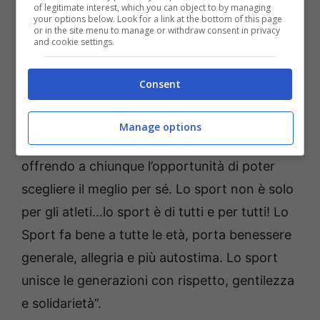
Sport, Luigina Vellucci
– la Giornata dello
of legitimate interest, which you can object to by managing
your options below. Look for a link at the bottom of this page
“Sport”, nel mese della ripartenza, è
or in the site menu to manage or withdraw consent in privacy
and cookie settings.
fondamentale, intanto perché continua a
rendere viva e partecipata la Città,
Consent
coinvolgendo tantissime presenze, ma
soprattutto perché promuove i veri valori
Manage options
dello Sport, nelle sue molteplici sfaccettature,
offrendo a chiunque l’opportunità di poter
scegliere il meglio per sé. Lo sport non è solo
per gli atleti…lo sport è di tutti e per tutti! Lo
Sport fa bene a tutte le età, porta benessere
generale, allegria e più autostima. Lo sport
unisce le generazioni con rispetto, gentilezza
e solidarietà”.