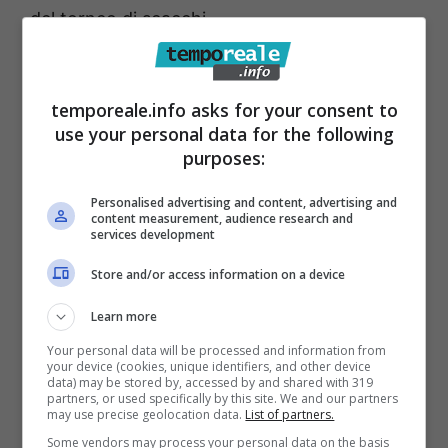
del torneo di scacchi.
Ad
inaugurare la dinamica manifestazione
temporeale.info asks for your consent to
sarà la Mostra fotografica dello Sport
, curata
use your personal data for the following
dal giornalista, pubblicista Sandro Paglia,
purposes:
corrispondente de “Il Messaggero” e già della
Personalised advertising and content, advertising and
“Gazzetta dello Sport”, Venerdì 20 settembre,
content measurement, audience research and
services development
alle ore 17,00, presso i Portici Comunali Paolo
Di Pietro. In mostra per tre giorni, lo sport di
Store and/or access information on a device
Priverno negli anni, raccontato sotto forma di
Learn more
testimonianze, documenti storici, fotografie,
Your personal data will be processed and information from
aneddoti e ricordi.
your device (cookies, unique identifiers, and other device
data) may be stored by, accessed by and shared with 319
partners, or used specifically by this site. We and our partners
may use precise geolocation data.
List of partners.
“Per Priverno –
dichiara l’Assessora allo
Some vendors may process your personal data on the basis