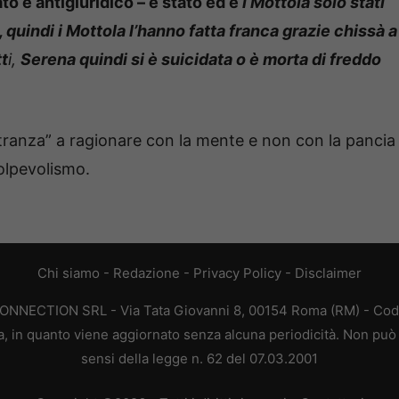
to e antigiuridico – è stato ed è
i Mottola solo stati
 quindi i Mottola l’hanno fatta franca grazie chissà a
tt
i,
Serena quindi si è suicidata o è morta di freddo
 oltranza” a ragionare con la mente e non con la pancia
olpevolismo.
Chi siamo
-
Redazione
-
Privacy Policy
-
Disclaimer
CONNECTION SRL - Via Tata Giovanni 8, 00154 Roma (RM) - Codic
a, in quanto viene aggiornato senza alcuna periodicità. Non può 
sensi della legge n. 62 del 07.03.2001