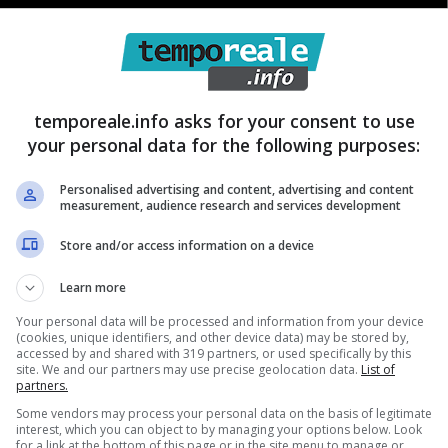
temporeale.info asks for your consent to use
your personal data for the following purposes:
Personalised advertising and content, advertising and content
soluzione della famiglia Mottola
al termine del
measurement, audience research and services development
ncerto a Gallinaro la seguente frase
: “
Più forte…
Store and/or access information on a device
re la tua gioia di vivere, e quei pezzi di merda,
Learn more
sempre mezzi di merda
”, frasi offensive rivolte –
Your personal data will be processed and information from your device
ovvio nesso di colleganza. Secondo il portavoce del
(cookies, unique identifiers, and other device data) may be stored by,
accessed by and shared with 319 partners, or used specifically by this
 di Teano, il criminologo Carmelo Lavorino,
i Mottola
site. We and our partners may use precise geolocation data.
List of
partners.
gognosa e velenosa campagna di colpevolizzazione
Some vendors may process your personal data on the basis of legitimate
 un variegato gruppo di persone battezzato dal
interest, which you can object to by managing your options below. Look
for a link at the bottom of this page or in the site menu to manage or