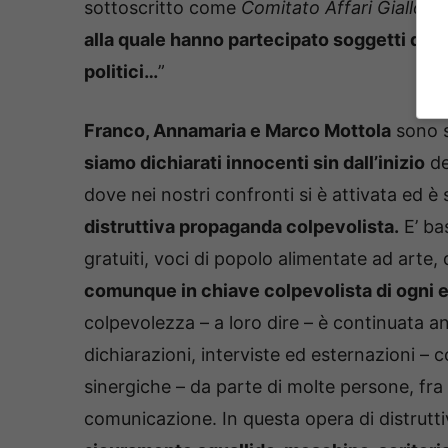
sottoscritto come
Comitato Affari Giallo A
alla quale hanno partecipato soggetti di tutti 
politici…
”
Franco, Annamaria e Marco Mottola
sono s
siamo dichiarati innocenti sin dall’inizio
de
dove nei nostri confronti si è attivata ed è 
distruttiva propaganda colpevolista.
E’ bas
gratuiti, voci di popolo alimentate ad arte,
comunque in chiave colpevolista di ogni e
colpevolezza – a loro dire – è continuata an
dichiarazioni, interviste ed esternazioni –
sinergiche – da parte di molte persone, fra
comunicazione. In questa opera di distrutt