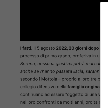
I fatti.
Il 5 agosto
2022, 20 giorni dopo l’as
processo di primo grado, proferiva in un
co
Serena, nessuna giustizia potrà mai cancella
anche se l’hanno passata liscia, saranno 
secondo i Mottola – proprio a loro tre per 
collegio difensivo della
famiglia originaria
continuano ad essere “oggetto di una ver
nei loro confronti da molti anni, ordita da