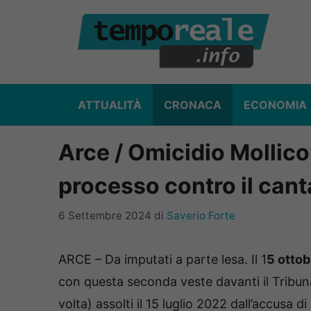
Vai
al
contenuto
ATTUALITÀ
CRONACA
ECONOMIA
Arce / Omicidio Mollico
processo contro il can
6 Settembre 2024
di
Saverio Forte
ARCE – Da imputati a parte lesa. Il 1
5 ottob
con questa seconda veste davanti il Tribuna
volta) assolti il 15 luglio 2022 dall’accusa 