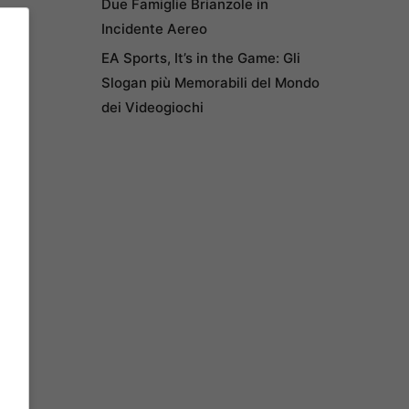
Due Famiglie Brianzole in
Incidente Aereo
EA Sports, It’s in the Game: Gli
Slogan più Memorabili del Mondo
dei Videogiochi