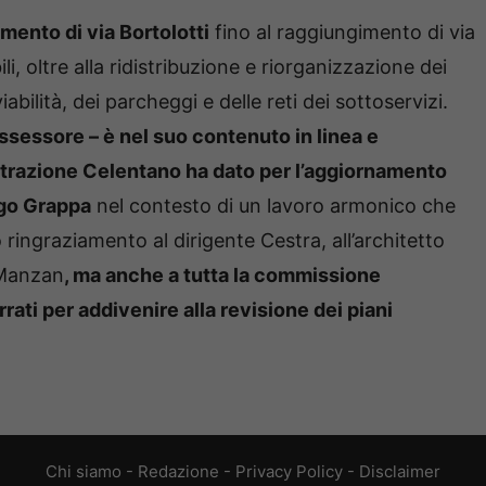
amento di via Bortolotti
fino al raggiungimento di via
li, oltre alla ridistribuzione e riorganizzazione dei
bilità, dei parcheggi e delle reti dei sottoservizi.
ssessore – è nel suo contenuto in linea e
istrazione Celentano ha dato per l’aggiornamento
rgo Grappa
nel contesto di un lavoro armonico che
ringraziamento al dirigente Cestra, all’architetto
e Manzan
, ma anche a tutta la commissione
rati per addivenire alla revisione dei piani
Chi siamo
-
Redazione
-
Privacy Policy
-
Disclaimer