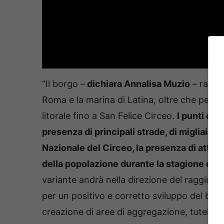
“Il borgo –
dichiara Annalisa Muzio
– rappr
Roma e la marina di Latina, oltre che per B
litorale fino a San Felice Circeo.
I punti di 
presenza di principali strade, di migliaia di 
Nazionale del Circeo, la presenza di attivi
della popolazione durante la stagione est
variante andrà nella direzione del raggiung
per un positivo e corretto sviluppo del borgo
creazione di aree di aggregazione, tutela d