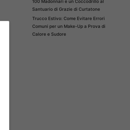
100 Madonnari e un Coccodrillo al
Santuario di Grazie di Curtatone
Trucco Estivo: Come Evitare Errori
Comuni per un Make-Up a Prova di
Calore e Sudore