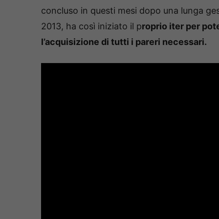
concluso in questi mesi dopo una lunga gesta
2013, ha così iniziato il p
roprio iter per po
l’acquisizione di tutti i pareri necessari.