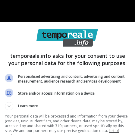
esenta un importante nodo di collegamento tra
temporeale.info asks for your consent to use
orgo Grappa e per le numerosi lottizzazioni del
your personal data for the following purposes:
forza individuati riguardano la vicinanza del mare, la
Personalised advertising and content, advertising and content
abitanti e di edifici storici, la vicinanza al Parco
measurement, audience research and services development
tà agricole, turistiche e marittime e di un incremento
Store and/or access information on a device
iva
. Questa analisi ci ha spinto a pensare che la
Learn more
imento di alcuni obiettivi fondamentali ed essenziali
Your personal data will be processed and information from your device
: valorizzazione degli edifici storici esistenti,
(cookies, unique identifiers, and other device data) may be stored by,
accessed by and shared with 319 partners, or used specifically by this
ell’ambiente, del verde pubblico e pubblico attrezzato
site. We and our partners may use precise geolocation data.
List of