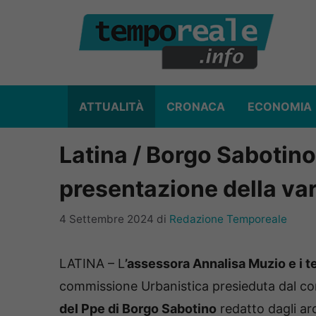
Vai
al
contenuto
ATTUALITÀ
CRONACA
ECONOMIA
Latina / Borgo Sabotino
presentazione della var
4 Settembre 2024
di
Redazione Temporeale
LATINA – L
’assessora Annalisa Muzio e i t
commissione Urbanistica presieduta dal con
del Ppe di Borgo Sabotino
redatto dagli ar