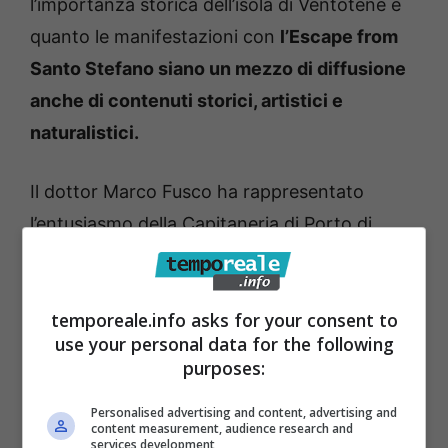
l’importanza storica dell’isola di Ventotene e
quanto le manifestazioni con
l’Escape from
Santo Stefano siano un mezzo di diffusione
anche di contenuti storici, artistici e
naturalistici.
Il dottor Marco Fusco ha rappresentato
l’entusiasmo della Capitaneria di Porto di
Ventotene nel supportare l’evento sia in mare
con alcune imbarcazioni a seguito della
temporeale.info asks for your consent to
manifestazione, sia a terra nel delicato
use your personal data for the following
momento dell’arrivo dei concorrenti presso la
purposes:
spiaggia di Calanave.
Personalised advertising and content, advertising and
content measurement, audience research and
Una
quarta edizione, quindi, che si
services development