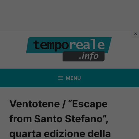
Vai
al
contenuto
MENU
Ventotene / “Escape
from Santo Stefano”,
quarta edizione della