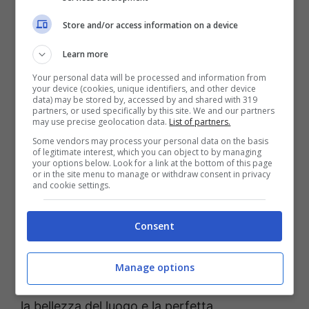
preannuncia entusiasmante, con oltre 200
Store and/or access information on a device
nuotatori provenienti da tutta Italia:
dalla
Learn more
Your personal data will be processed and information from
your device (cookies, unique identifiers, and other device
data) may be stored by, accessed by and shared with 319
partners, or used specifically by this site. We and our partners
may use precise geolocation data.
List of partners.
Some vendors may process your personal data on the basis
of legitimate interest, which you can object to by managing
your options below. Look for a link at the bottom of this page
or in the site menu to manage or withdraw consent in privacy
and cookie settings.
Lombardia alla Sicilia anche se la maggior
Consent
parte degli atleti viene dal Lazio e dalla
Campania. Molti sono, inoltre, gli atleti che
Manage options
hanno preso parte a tutte le edizioni perché
la bellezza del luogo e la perfetta