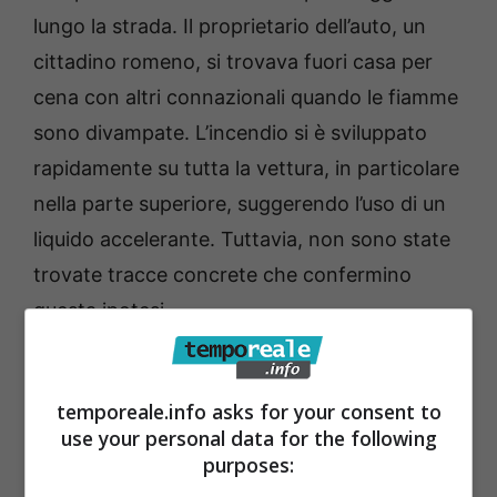
lungo la strada. Il proprietario dell’auto, un
cittadino romeno, si trovava fuori casa per
cena con altri connazionali quando le fiamme
sono divampate. L’incendio si è sviluppato
rapidamente su tutta la vettura, in particolare
nella parte superiore, suggerendo l’uso di un
liquido accelerante. Tuttavia, non sono state
trovate tracce concrete che confermino
questa ipotesi.
Mentre i Vigili del Fuoco erano impegnati nelle
temporeale.info asks for your consent to
operazioni di spegnimento e i Carabinieri
use your personal data for the following
eseguivano i primi rilievi, un secondo incendio
purposes:
è scoppiato in via Chiarello, una strada vicina.