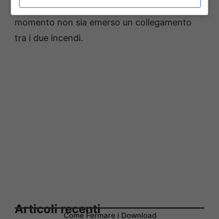
sono in corso accertamenti, benché al
momento non sia emerso un collegamento
tra i due incendi.
Articoli recenti
Come Fermare i Download