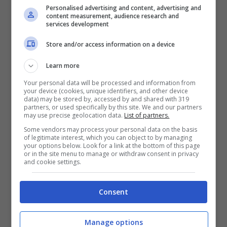
Personalised advertising and content, advertising and
Questa volta, ad andare a fuoco è stata una
content measurement, audience research and
services development
Fiat Bravo, di proprietà di un uomo che si è
recentemente trasferito nella zona.
Store and/or access information on a device
L’intervento rapido dei soccorritori ha
Learn more
impedito alle fiamme di propagarsi ad altri
Your personal data will be processed and information from
veicoli parcheggiati nelle vicinanze, limitando
your device (cookies, unique identifiers, and other device
data) may be stored by, accessed by and shared with 319
i danni.
partners, or used specifically by this site. We and our partners
may use precise geolocation data.
List of partners.
Some vendors may process your personal data on the basis
In questo caso, le indagini preliminari
of legitimate interest, which you can object to by managing
your options below. Look for a link at the bottom of this page
indicano chiaramente un’origine dolosa:
or in the site menu to manage or withdraw consent in privacy
and cookie settings.
l’incendio è partito dal passaruota posteriore
destro, un punto del veicolo in cui non sono
Consent
presenti impianti che possano provocare un
rogo accidentale. Anche su questo episodio
Manage options