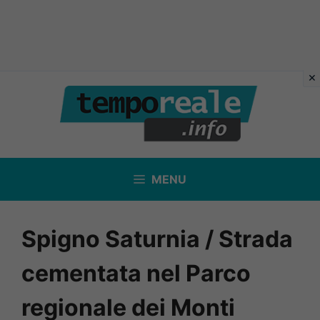
Vai
al
contenuto
MENU
Spigno Saturnia / Strada
cementata nel Parco
regionale dei Monti