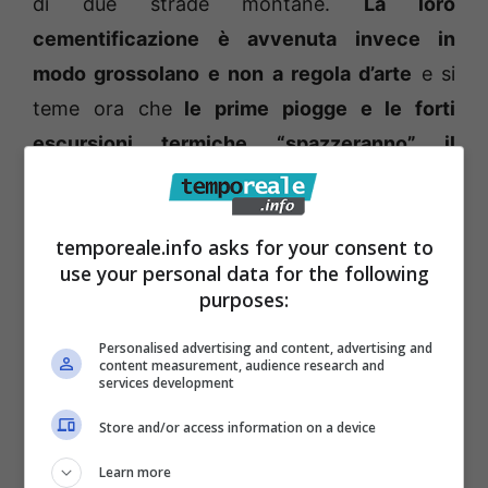
di due strade montane.
La loro
cementificazione è avvenuta invece in
modo grossolano e non a regola d’arte
e si
teme ora che
le prime piogge e le forti
escursioni termiche “spazzeranno” il
cemento gettato
durante gli ultimi giorni di
campagna elettorale e peggioreranno di
temporeale.info asks for your consent to
nuovo il fono delle due strade.
use your personal data for the following
purposes:
PHOTOGALLERY
Personalised advertising and content, advertising and
content measurement, audience research and
services development
Store and/or access information on a device
Learn more