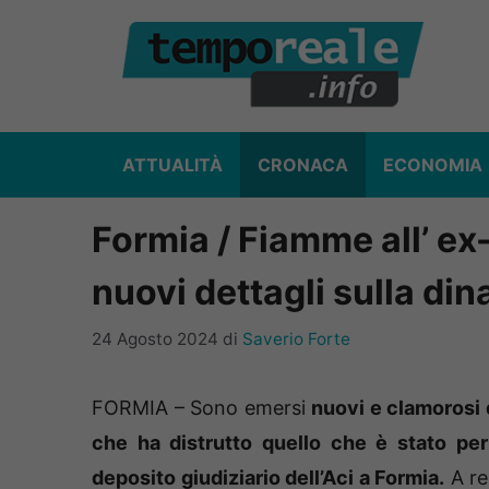
Vai
al
contenuto
ATTUALITÀ
CRONACA
ECONOMIA
Formia / Fiamme all’ e
nuovi dettagli sulla di
24 Agosto 2024
di
Saverio Forte
FORMIA – Sono emersi
nuovi e clamorosi 
che ha distrutto quello che è stato per 
deposito giudiziario dell’Aci a Formia.
A re