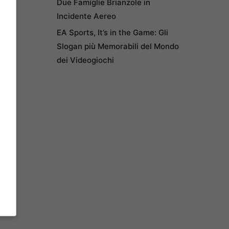
Due Famiglie Brianzole in
Incidente Aereo
EA Sports, It’s in the Game: Gli
Slogan più Memorabili del Mondo
dei Videogiochi