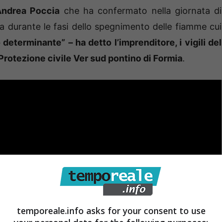
 Andrea Poccia
che ha confermato nella giornata di
a durante le fasi dello spegnimento delle fiamme cui
determinante” – ha detto l’imprenditore, i vigili del
 Protezione civile Ver sud pontino di Formia
.
temporeale.info asks for your consent to use