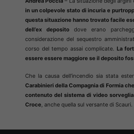
Andrea Poccia
– La situazione degli argini
in un colpevole stato di incuria e purtrop
questa situazione hanno trovato facile esc
dell’ex deposito
dove erano parcheggia
considerazione del sequestro amministra
corso del tempo assai complicate.
La for
essere essere maggiore se il deposito fo
Che la causa dell’incendio sia stata estern
Carabinieri della Compagnia di Formia che 
contenuto del sistema di video sorveglian
Croce
, anche quella sul versante di Scauri.