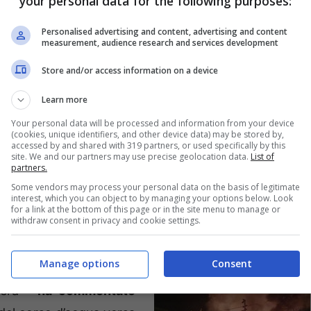
your personal data for the following purposes:
Personalised advertising and content, advertising and content
measurement, audience research and services development
Store and/or access information on a device
Learn more
Your personal data will be processed and information from your device
(cookies, unique identifiers, and other device data) may be stored by,
istretto
ha incenerito otto auto di privati cittadini
accessed by and shared with 319 partners, or used specifically by this
site. We and our partners may use precise geolocation data.
List of
n
questo abbandonato
partners.
o dell’ex deposito Aci.
Some vendors may process your personal data on the basis of legitimate
interest, which you can object to by managing your options below. Look
for a link at the bottom of this page or in the site menu to manage or
withdraw consent in privacy and cookie settings.
ra dolosa in un terreno
completo abbandono e
Manage options
Consent
o Santa Croce.
“Quanto
sera –
ha commentato