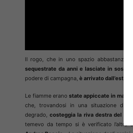
Il rogo, che in uno spazio abbastanza r
sequestrate da anni e lasciate in sosta
i
podere di campagna,
è arrivato dall’estern
Le fiamme erano
state appiccate in manie
che, trovandosi in una situazione di 
degrado,
costeggia la riva destra del Ri
temevo da tempo si è verificato l’altra 