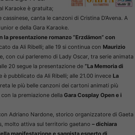
 al Karaoke è gratuita;
e cassinese, canta le canzoni di Cristina D’Avena. A
Junior e della Gara Karaoke.
on la presentazione romanzo “Erzdämon” con
cato da Ali Ribelli; alle 19 si continua con
Maurizio
, con cui parleremo di Lady Oscar, tra serie animata
 alle 20 segue la presentazione de
“La Memoria di
 è pubblicato da Ali Ribelli; alle 21.00 invece
La
reta le più belle canzoni dei cartoni animati più
3 con la premiazione della
Gara Cosplay Open e i
e con Adriano Nardone, storico organizzatore di Gaeta
, molto attiva sul territorio gaetano
– dichiara
della manifestazione e saggista esperto di