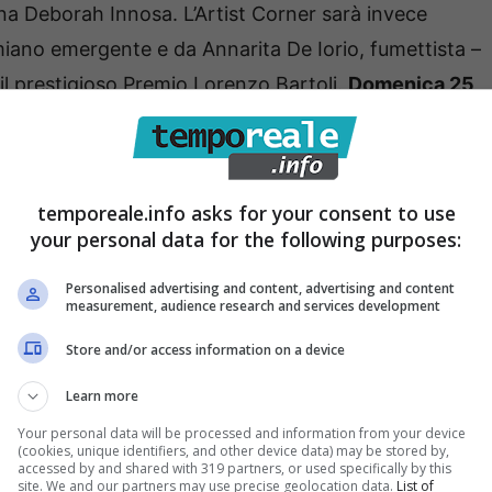
ana Deborah Innosa. L’Artist Corner sarà invece
miano emergente e da Annarita De Iorio, fumettista –
il prestigioso Premio Lorenzo Bartoli.
Domenica 25
ontest a premi
a cura Associazione Horus alle 18, il
tore Paul D. Dramelay sempre alle 18, mentre alle 22.30
viola, Master d’eccezione.
temporeale.info asks for your consent to use
rà disponibile un set fotografico Cosplay
dedicato a
your personal data for the following purposes:
rea Cosplay invece si potranno incontrare
la
Personalised advertising and content, advertising and content
osplayer gaetani Dakkonart, Ritha e Sogno di Drago
.
measurement, audience research and services development
dicati alla cultura del Cosplay.
Sabato 24 agosto alle
Store and/or access information on a device
(fino a 13 anni) in cui eleggeremo Miglior Cosplay
Learn more
Junior, Miglior Coppia Cosplay Junior. A seguire una
Your personal data will be processed and information from your device
 25 agosto alle 22 si svolgerà la Gara Cosplay
(cookies, unique identifiers, and other device data) may be stored by,
accessed by and shared with 319 partners, or used specifically by this
aschile, Miglior Cosplay Femminile, Miglior Coppia
site. We and our partners may use precise geolocation data.
List of