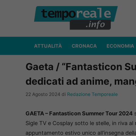
Vai
al
contenuto
ATTUALITÀ
CRONACA
ECONOMIA
Gaeta / “Fantasticon S
dedicati ad anime, man
22 Agosto 2024
di
Redazione Temporeale
GAETA – Fantasticon Summer Tour 2024
s
Sigle TV e Cosplay sotto le stelle, in riva a
appuntamento estivo unico all’insegna della